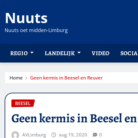
Ga
Nuuts
naar
de
inhoud
Nuuts oet midden-Limburg
REGIO
LANDELIJK
VIDEO
SOCIA
Home
Geen kermis in Beesel en Reuver
BEESEL
Geen kermis in Beesel e
AVLimburg
aug 19, 2020
0