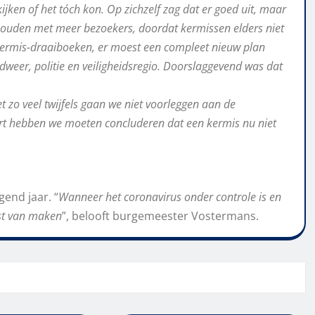
jken of het tóch kon. Op zichzelf zag dat er goed uit, maar
 houden met meer bezoekers, doordat kermissen elders niet
ermis-draaiboeken, er moest een compleet nieuw plan
eer, politie en veiligheidsregio. Doorslaggevend was dat
t zo veel twijfels gaan we niet voorleggen aan de
art hebben we moeten concluderen dat een kermis nu niet
end jaar. “
Wanneer het coronavirus onder controle is en
st van maken
”, belooft burgemeester Vostermans.