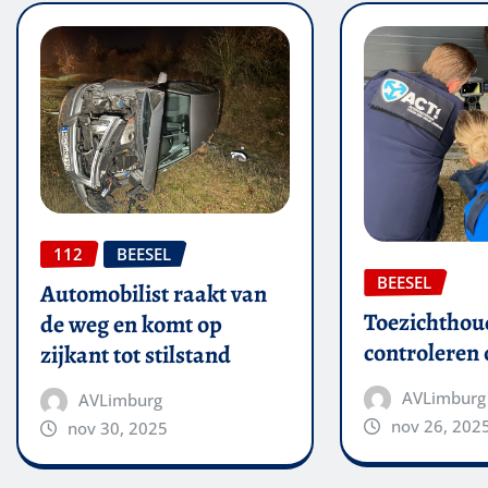
112
BEESEL
BEESEL
Automobilist raakt van
Toezichthou
de weg en komt op
controleren
zijkant tot stilstand
AVLimburg
AVLimburg
nov 26, 202
nov 30, 2025