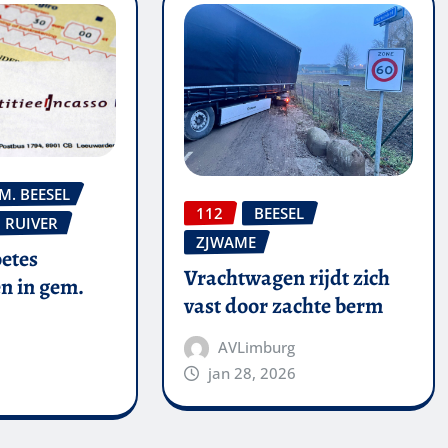
M. BEESEL
112
BEESEL
RUIVER
ZJWAME
oetes
Vrachtwagen rijdt zich
n in gem.
vast door zachte berm
AVLimburg
jan 28, 2026