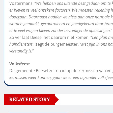
Vostermans: “
We hebben ons uiterste best gedaan om te ki
er bleven te veel onzekere factoren. We moesten rekening
doorgaan. Daarnaast hadden we niets aan onze normale k
worden gemaakt, gecontroleerd en goedgekeurd door brandw
er te veel vragen bleven zonder bevredigende oplossingen.
”
Zo ver laat Beesel het daarom niet komen. “
Een plan me
hulpdiensten
”, zegt de burgemeester. “
Met pijn in ons h
verstandig is.
”
Volksfeest
De gemeente Beesel zet nu in op de kermissen van volg
kermissen weer kunnen, gaan we er een bijzonder volksfee
RELATED STORY