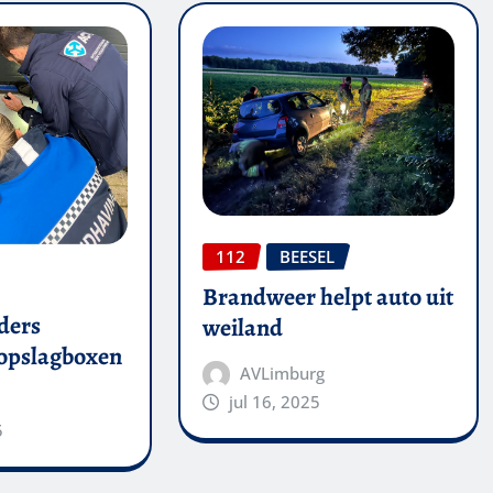
112
BEESEL
Brandweer helpt auto uit
ders
weiland
 opslagboxen
AVLimburg
jul 16, 2025
5