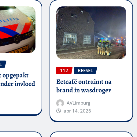
L
112
BEESEL
t opgepakt
Eetcafé ontruimt na
onder invloed
brand in wasdroger
AVLimburg
6
apr 14, 2026