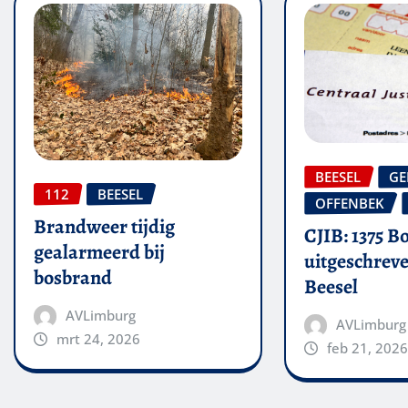
BEESEL
GE
112
BEESEL
OFFENBEK
Brandweer tijdig
CJIB: 1375 B
gealarmeerd bij
uitgeschreve
bosbrand
Beesel
AVLimburg
AVLimburg
mrt 24, 2026
feb 21, 2026