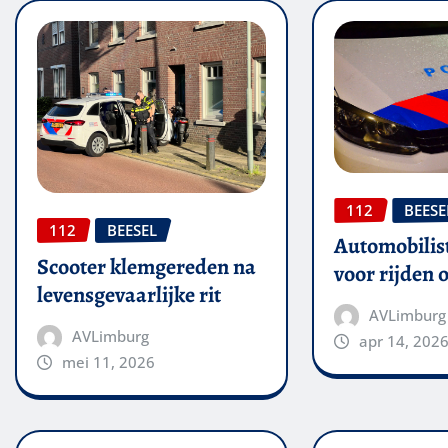
112
BEESE
112
BEESEL
Automobilis
Scooter klemgereden na
voor rijden 
levensgevaarlijke rit
AVLimburg
AVLimburg
apr 14, 202
mei 11, 2026