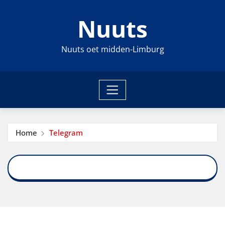
Ga
Nuuts
naar
de
inhoud
Nuuts oet midden-Limburg
Home
Telegram