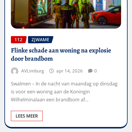
112
ZJWAME
Flinke schade aan woning na explosie
door brandbom
AVLimburg
apr 14, 2026
0
Swalmen – In de nacht van maandag op dinsdag
is voor een woning aan de Koningin
Wilhelminalaan een brandbom af…
LEES MEER