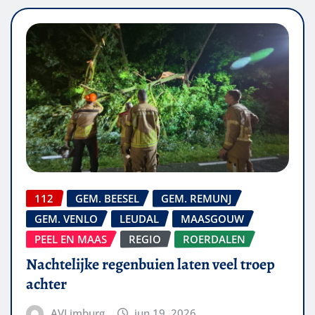
112
GEM. BEESEL
GEM. REMUNJ
GEM. VENLO
LEUDAL
MAASGOUW
PEEL EN MAAS
REGIO
ROERDALEN
Nachtelijke regenbuien laten veel troep
achter
AVLimburg
jun 19, 2026