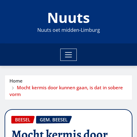
Ga
Nuuts
naar
de
inhoud
Nuuts oet midden-Limburg
Home
Mocht kermis door kunnen gaan, is dat in sobere
vorm
BEESEL
GEM. BEESEL
Mocht kermis door