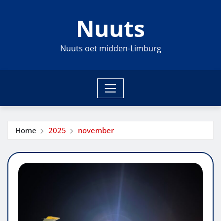
Ga
Nuuts
naar
de
inhoud
Nuuts oet midden-Limburg
Home
2025
november