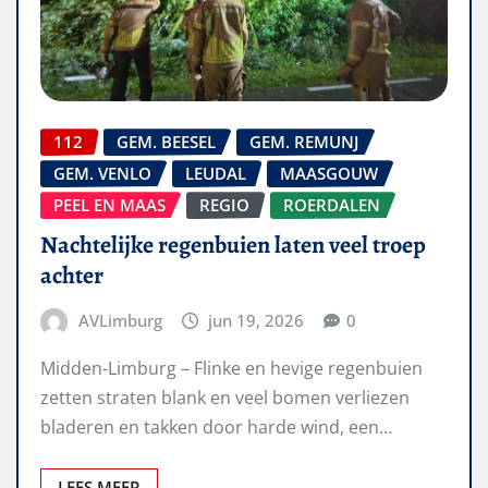
112
GEM. BEESEL
GEM. REMUNJ
GEM. VENLO
LEUDAL
MAASGOUW
PEEL EN MAAS
REGIO
ROERDALEN
Nachtelijke regenbuien laten veel troep
achter
AVLimburg
jun 19, 2026
0
Midden-Limburg – Flinke en hevige regenbuien
zetten straten blank en veel bomen verliezen
bladeren en takken door harde wind, een…
LEES MEER