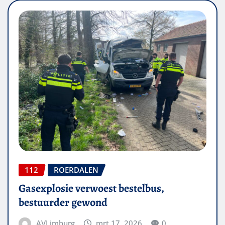
112
ROERDALEN
Gasexplosie verwoest bestelbus,
bestuurder gewond
AVLimburg
mrt 17, 2026
0