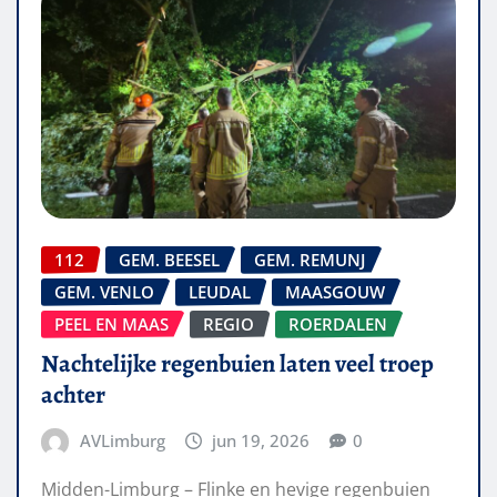
112
GEM. BEESEL
GEM. REMUNJ
GEM. VENLO
LEUDAL
MAASGOUW
PEEL EN MAAS
REGIO
ROERDALEN
Nachtelijke regenbuien laten veel troep
achter
AVLimburg
jun 19, 2026
0
Midden-Limburg – Flinke en hevige regenbuien