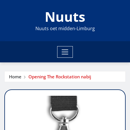
Ga
Nuuts
naar
de
inhoud
Nuuts oet midden-Limburg
Home
Opening The Rockstation nabij