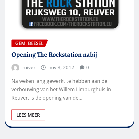
GEM. BEESEL
Opening The Rockstation nabij
ruiver
nov 3, 2012
0
Na weken lang gewerkt te hebben aan de
verbouwing van het Willem Limburghuis in
Reuver, is de opening van de…
LEES MEER