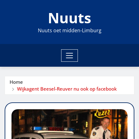
Ga
Nuuts
naar
de
inhoud
Nuuts oet midden-Limburg
Home
Wijkagent Beesel-Reuver nu ook op facebook