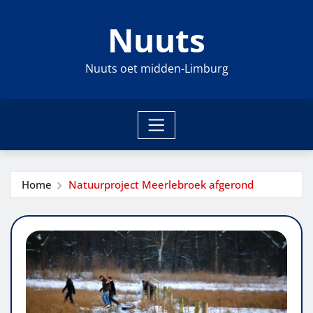
Ga
Nuuts
naar
de
inhoud
Nuuts oet midden-Limburg
Home
Natuurproject Meerlebroek afgerond