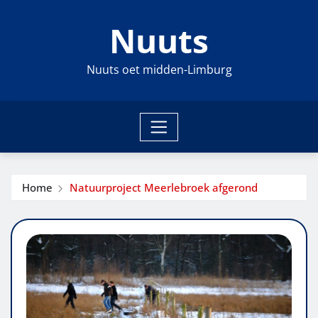
Ga
Nuuts
naar
de
inhoud
Nuuts oet midden-Limburg
Home
Natuurproject Meerlebroek afgerond