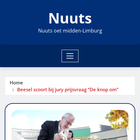
Ga
Nuuts
naar
de
inhoud
Nuuts oet midden-Limburg
Home
Beesel scoort bij jury prijsvraag “De knop om”