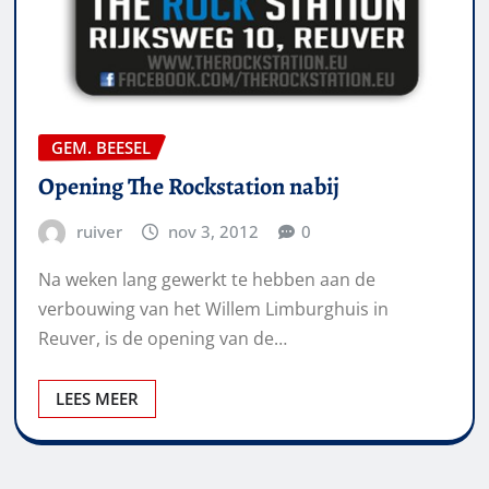
GEM. BEESEL
Opening The Rockstation nabij
ruiver
nov 3, 2012
0
Na weken lang gewerkt te hebben aan de
verbouwing van het Willem Limburghuis in
Reuver, is de opening van de…
LEES MEER