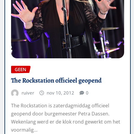
GEEN
The Rockstation officieel geopend
ruiver
nov 10, 2012
0
The Rockstation is zaterdagmiddag officieel
geopend door burgemeester Petra Dassen.
Wekenlang werd er de klok rond gewerkt om het
voormalig…