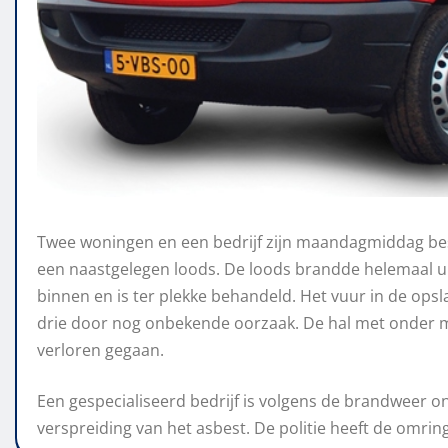
Twee woningen en een bedrijf zijn maandagmiddag be
een naastgelegen loods. De loods brandde helemaal ui
binnen en is ter plekke behandeld. Het vuur in de op
drie door nog onbekende oorzaak. De hal met onder m
verloren gegaan.
Een gespecialiseerd bedrijf is volgens de brandweer
verspreiding van het asbest. De politie heeft de omrin