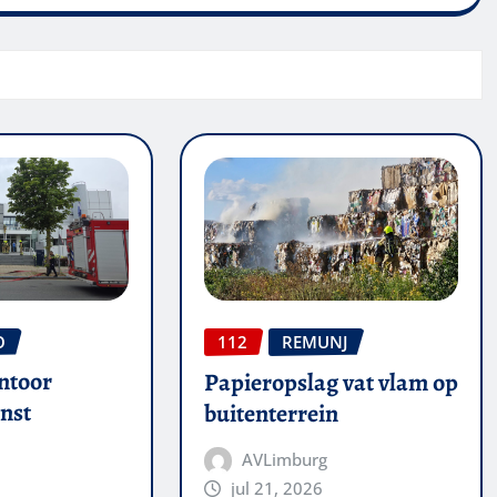
O
112
REMUNJ
ntoor
Papieropslag vat vlam op
nst
buitenterrein
AVLimburg
jul 21, 2026