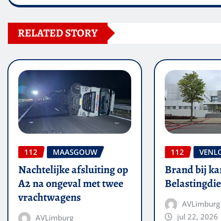
RELATED STORY
112
MAASGOUW
112
VENL
Nachtelijke afsluiting op
Brand bij ka
A2 na ongeval met twee
Belastingdie
vrachtwagens
AVLimburg
jul 22, 2026
AVLimburg