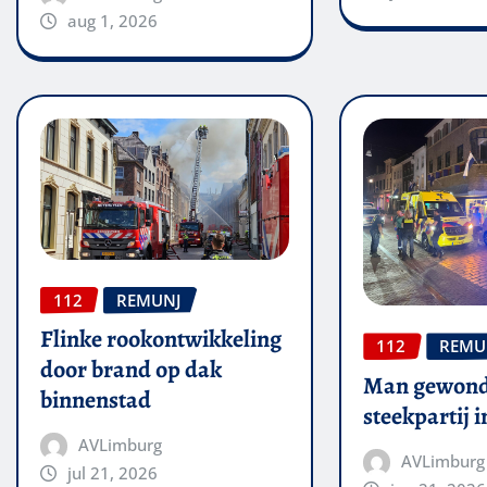
aug 1, 2026
112
REMUNJ
Flinke rookontwikkeling
112
REMU
door brand op dak
Man gewond
binnenstad
steekpartij 
AVLimburg
AVLimburg
jul 21, 2026