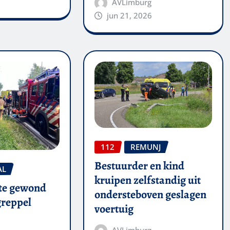
AVLimburg
jun 21, 2026
112
REMUNJ
Bestuurder en kind
AL
kruipen zelfstandig uit
te gewond
ondersteboven geslagen
 greppel
voertuig
AVLimburg