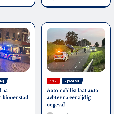
NJ
112
ZJWAME
 na
Automobilist laat auto
in binnenstad
achter na eenzijdig
ongeval