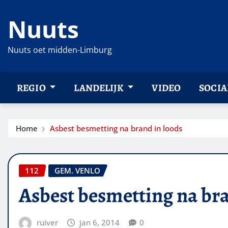
Ga
Nuuts
naar
de
inhoud
Nuuts oet midden-Limburg
REGIO
LANDELIJK
VIDEO
SOCIA
Home
Asbest besmetting na brand in loods
112
GEM. VENLO
Asbest besmetting na bra
ruiver
jan 6, 2014
0