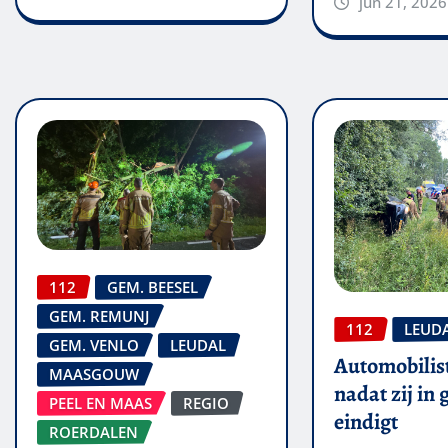
jun 21, 2026
112
GEM. BEESEL
GEM. REMUNJ
112
LEUD
GEM. VENLO
LEUDAL
Automobilis
MAASGOUW
nadat zij in
PEEL EN MAAS
REGIO
eindigt
ROERDALEN