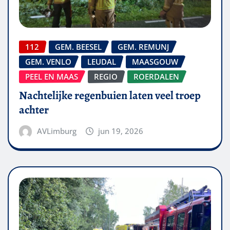
112
GEM. BEESEL
GEM. REMUNJ
GEM. VENLO
LEUDAL
MAASGOUW
PEEL EN MAAS
REGIO
ROERDALEN
Nachtelijke regenbuien laten veel troep
achter
AVLimburg
jun 19, 2026