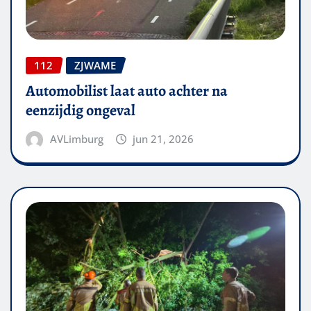
112
ZJWAME
Automobilist laat auto achter na
eenzijdig ongeval
AVLimburg
jun 21, 2026