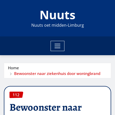
Ga
Nuuts
naar
de
inhoud
Nuuts oet midden-Limburg
Home
Bewoonster naar ziekenhuis door woningbrand
112
Bewoonster naar