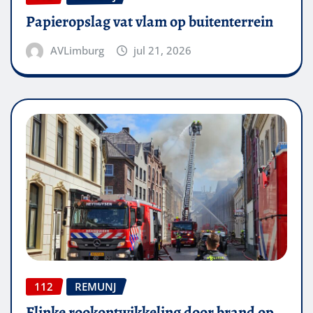
Papieropslag vat vlam op buitenterrein
AVLimburg
jul 21, 2026
112
REMUNJ
Flinke rookontwikkeling door brand op