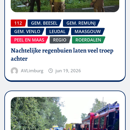
112
GEM. BEESEL
GEM. REMUNJ
GEM. VENLO
LEUDAL
MAASGOUW
PEEL EN MAAS
REGIO
ROERDALEN
Nachtelijke regenbuien laten veel troep
achter
AVLimburg
jun 19, 2026