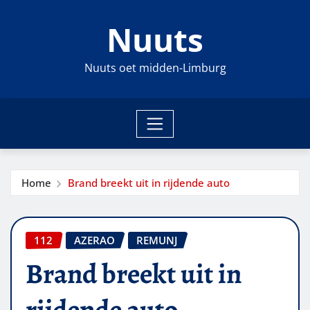
Ga
Nuuts
naar
de
inhoud
Nuuts oet midden-Limburg
Home
Brand breekt uit in rijdende auto
112
AZERAO
REMUNJ
Brand breekt uit in
rijdende auto