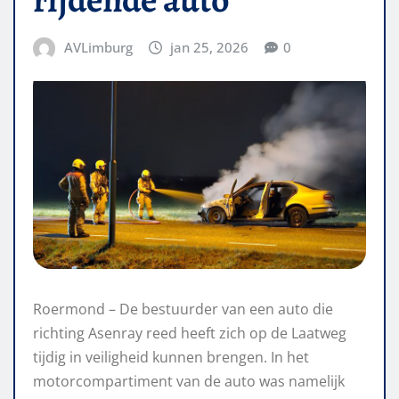
AVLimburg
jan 25, 2026
0
Roermond – De bestuurder van een auto die
richting Asenray reed heeft zich op de Laatweg
tijdig in veiligheid kunnen brengen. In het
motorcompartiment van de auto was namelijk