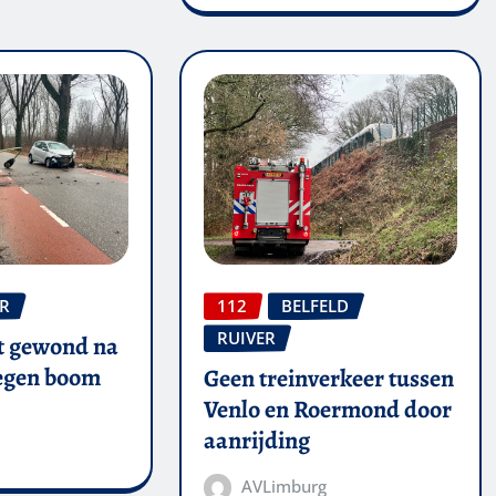
ER
112
BELFELD
RUIVER
t gewond na
tegen boom
Geen treinverkeer tussen
Venlo en Roermond door
aanrijding
AVLimburg