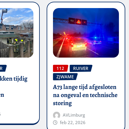
ER
112
RUIVER
ZJWAME
kken tijdig
A73 lange tijd afgesloten
en
na ongeval en technische
storing
6
AVLimburg
feb 22, 2026