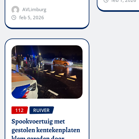
AVLimburg
feb 5, 2026
112
RUIVER
Spookvoertuig met
gestolen kentekenplaten
klem gereden door