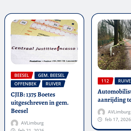
BEESEL
GEM. BEESEL
112
RUIV
OFFENBEK
RUIVER
Automobilis
CJIB: 1375 Boetes
aanrijding 
uitgeschreven in gem.
Beesel
AVLimburg
feb 17, 2026
AVLimburg
feb 21, 2026