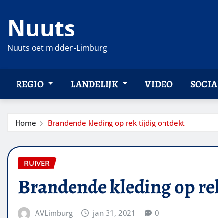
Ga
Nuuts
naar
de
inhoud
Nuuts oet midden-Limburg
REGIO
LANDELIJK
VIDEO
SOCIA
Home
Brandende kleding op rek tijdig ontdekt
RUIVER
Brandende kleding op rek
AVLimburg
jan 31, 2021
0