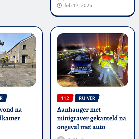
feb 17, 2026
ER
112
RUIVER
wond na
Aanhanger met
adkamer
minigraver gekanteld na
ongeval met auto