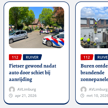
112
RUIVER
112
RUIV
Fietser gewond nadat
Buren ontde
auto door schiet bij
brandende
aanrijding
zonnepanel
AVLimburg
AVLimburg
apr 21, 2026
mrt 10, 202