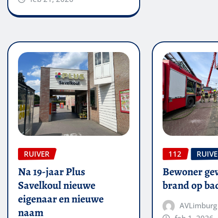
RUIVER
112
RUIV
Na 19-jaar Plus
Bewoner ge
Savelkoul nieuwe
brand op b
eigenaar en nieuwe
AVLimburg
naam
feb 1, 2026