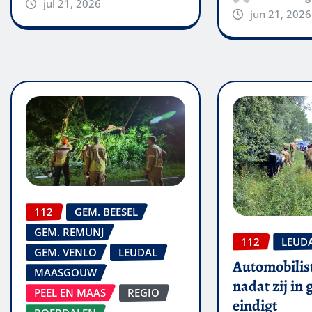
jul 21, 2026
jun 21, 2026
112
GEM. BEESEL
GEM. REMUNJ
112
LEUD
GEM. VENLO
LEUDAL
Automobilis
MAASGOUW
nadat zij in
PEEL EN MAAS
REGIO
eindigt