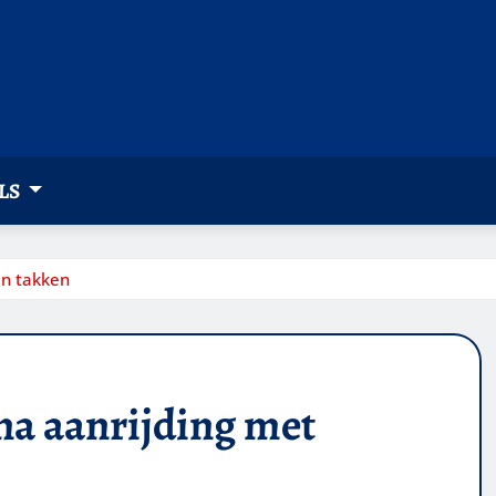
LS
en takken
a aanrijding met