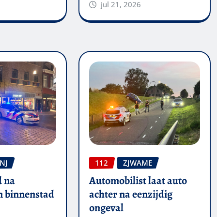
jul 21, 2026
NJ
112
ZJWAME
 na
Automobilist laat auto
in binnenstad
achter na eenzijdig
ongeval