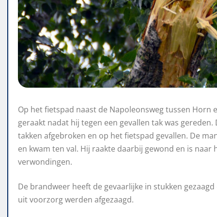
Op het fietspad naast de Napoleonsweg tussen Horn 
geraakt nadat hij tegen een gevallen tak was gereden.
takken afgebroken en op het fietspad gevallen. De man 
en kwam ten val. Hij raakte daarbij gewond en is naar 
verwondingen.
De brandweer heeft de gevaarlijke in stukken gezaagd
uit voorzorg werden afgezaagd.