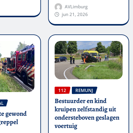
AVLimburg
jun 21, 2026
112
REMUNJ
Bestuurder en kind
AL
kruipen zelfstandig uit
te gewond
ondersteboven geslagen
 greppel
voertuig