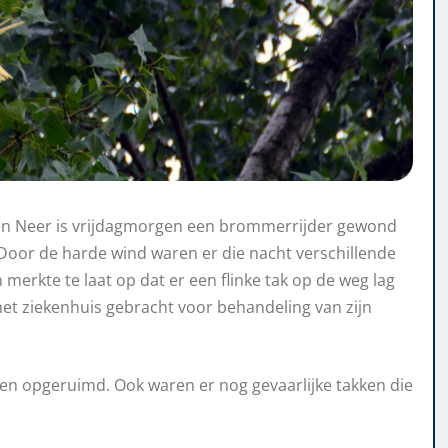
en Neer is vrijdagmorgen een brommerrijder gewond
 Door de harde wind waren er die nacht verschillende
merkte te laat op dat er een flinke tak op de weg lag
het ziekenhuis gebracht voor behandeling van zijn
 en opgeruimd. Ook waren er nog gevaarlijke takken die