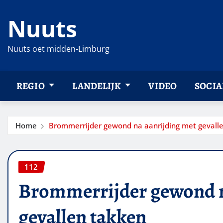
Ga
Nuuts
naar
de
inhoud
Nuuts oet midden-Limburg
REGIO
LANDELIJK
VIDEO
SOCIA
Home
Brommerrijder gewond na aanrijding met gevall
112
Brommerrijder gewond n
gevallen takken