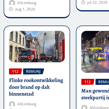
jul 22, 2026
AVLimburg
aug 1, 2026
112
REMUNJ
Flinke rookontwikkeling
112
REMU
door brand op dak
Man gewond
binnenstad
steekpartij 
AVLimburg
AVLimburg