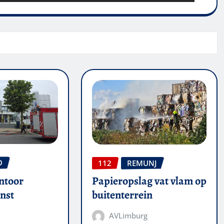
O
112
REMUNJ
ntoor
Papieropslag vat vlam op
nst
buitenterrein
AVLimburg