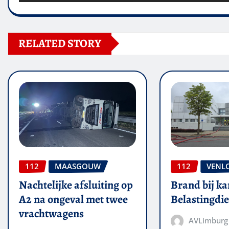
RELATED STORY
112
MAASGOUW
112
VENL
Nachtelijke afsluiting op
Brand bij ka
A2 na ongeval met twee
Belastingdie
vrachtwagens
AVLimburg