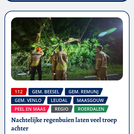
112
GEM. BEESEL
GEM. REMUNJ
GEM. VENLO
LEUDAL
MAASGOUW
PEEL EN MAAS
REGIO
ROERDALEN
Nachtelijke regenbuien laten veel troep
achter