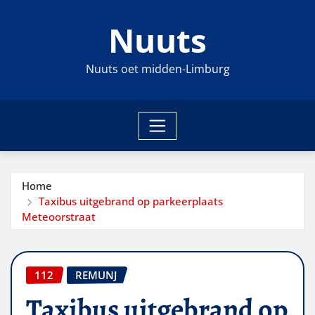
Ga
Nuuts
naar
de
inhoud
Nuuts oet midden-Limburg
Home
Taxibus uitgebrand op parkeerplaats
Meteoorstraat
112
REMUNJ
Taxibus uitgebrand op