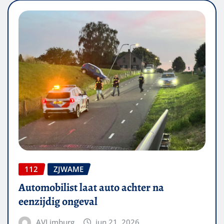
112
ZJWAME
Automobilist laat auto achter na
eenzijdig ongeval
AVLimburg
jun 21, 2026