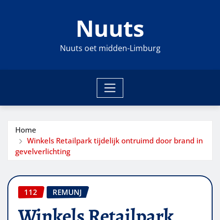
Ga
Nuuts
naar
de
inhoud
Nuuts oet midden-Limburg
Home
Winkels Retailpark tijdelijk ontruimd door brand in
gevelverlichting
112
REMUNJ
Winkels Retailpark