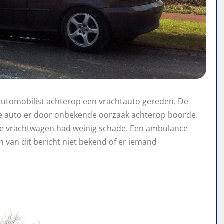
utomobilist achterop een vrachtauto gereden. De
e auto er door onbekende oorzaak achterop boorde.
 de vrachtwagen had weinig schade. Een ambulance
n van dit bericht niet bekend of er iemand