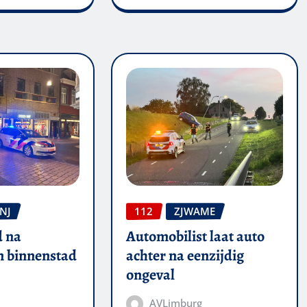
NJ
112
ZJWAME
 na
Automobilist laat auto
in binnenstad
achter na eenzijdig
ongeval
AVLimburg