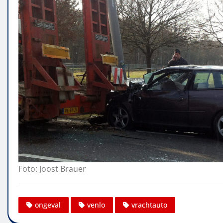
Foto: Joost Brauer
ongeval
venlo
vrachtauto