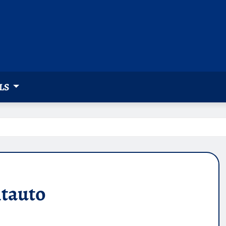
LS
htauto