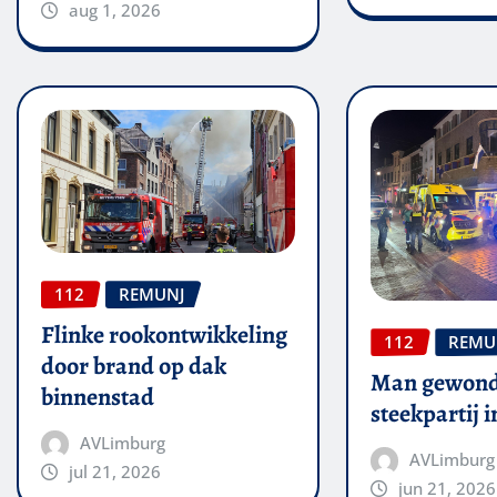
aug 1, 2026
112
REMUNJ
Flinke rookontwikkeling
112
REMU
door brand op dak
Man gewond
binnenstad
steekpartij 
AVLimburg
AVLimburg
jul 21, 2026
jun 21, 2026