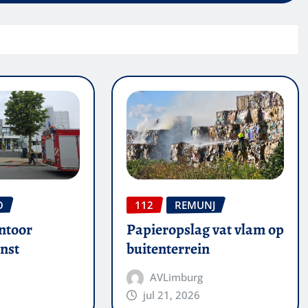
O
112
REMUNJ
ntoor
Papieropslag vat vlam op
nst
buitenterrein
AVLimburg
jul 21, 2026