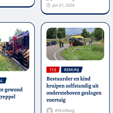
jun 21, 2026
112
REMUNJ
Bestuurder en kind
AL
kruipen zelfstandig uit
te gewond
ondersteboven geslagen
 greppel
voertuig
AVLimburg