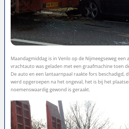
Maandagmiddag is in Venlo op de Nijmeegseweg een a
vrachtauto was geladen met een graafmachine toen d
De auto en een lantaarnpaal raakte fors beschadigd,
werd opgeroepen na het ongeval, het is bij het plaatse
noemenswaardig gewond is geraakt.