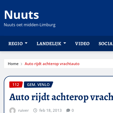
Ga
Nuuts
naar
de
inhoud
Nuuts oet midden-Limburg
REGIO
LANDELIJK
VIDEO
SOCIA
Home
Auto rijdt achterop vrachtauto
112
GEM. VENLO
Auto rijdt achterop vrac
ruiver
feb 18, 2013
0