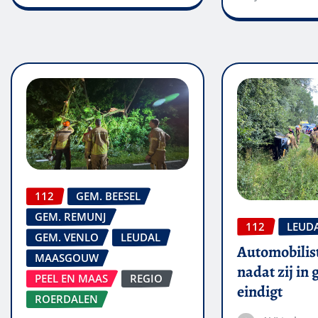
112
GEM. BEESEL
GEM. REMUNJ
112
LEUD
GEM. VENLO
LEUDAL
Automobilis
MAASGOUW
nadat zij in
PEEL EN MAAS
REGIO
eindigt
ROERDALEN