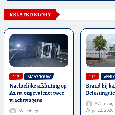
RELATED STORY
112
MAASGOUW
112
VENL
Nachtelijke afsluiting op
Brand bij ka
A2 na ongeval met twee
Belastingdie
vrachtwagens
AVLimburg
jul 22, 2026
AVLimburg