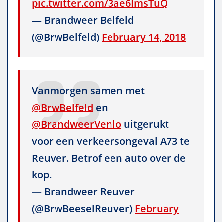
pic.twitter.com/3ae6ImsTuQ
— Brandweer Belfeld
(@BrwBelfeld)
February 14, 2018
Vanmorgen samen met
@BrwBelfeld
en
@BrandweerVenlo
uitgerukt
voor een verkeersongeval A73 te
Reuver. Betrof een auto over de
kop.
— Brandweer Reuver
(@BrwBeeselReuver)
February