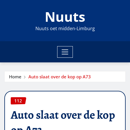
Ga
Nuuts
naar
de
inhoud
Nuuts oet midden-Limburg
Home
Auto slaat over de kop op A73
112
Auto slaat over de kop
op A73