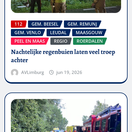
112
GEM. BEESEL
GEM. REMUNJ
GEM. VENLO
LEUDAL
MAASGOUW
PEEL EN MAAS
REGIO
ROERDALEN
Nachtelijke regenbuien laten veel troep
achter
AVLimburg
jun 19, 2026