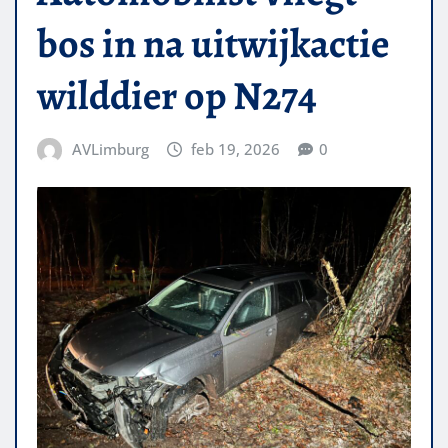
bos in na uitwijkactie
wilddier op N274
AVLimburg
feb 19, 2026
0