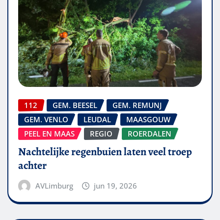
112
GEM. BEESEL
GEM. REMUNJ
GEM. VENLO
LEUDAL
MAASGOUW
PEEL EN MAAS
REGIO
ROERDALEN
Nachtelijke regenbuien laten veel troep
achter
AVLimburg
jun 19, 2026