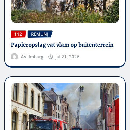
112
REMUNJ
Papieropslag vat vlam op buitenterrein
AVLimburg
jul 21, 2026