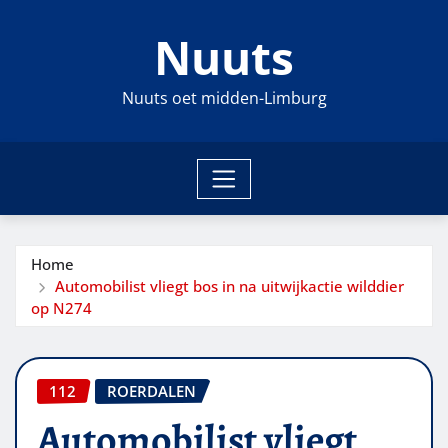
Ga
Nuuts
naar
de
inhoud
Nuuts oet midden-Limburg
Home
Automobilist vliegt bos in na uitwijkactie wilddier
op N274
112
ROERDALEN
Automobilist vliegt