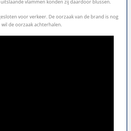
 uitslaande vlammen konden zij daardoor blussen.
esloten voor verkeer. De oorzaak van de brand is nog
wil de oorzaak achterhalen.