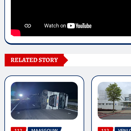
RELATED STORY
112
MAASGOUW
112
VENL