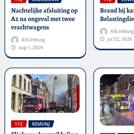
Nachtelijke afsluiting op
Brand bij ka
A2 na ongeval met twee
Belastingdie
vrachtwagens
AVLimburg
jul 22, 2026
AVLimburg
aug 1, 2026
112
REMUNJ