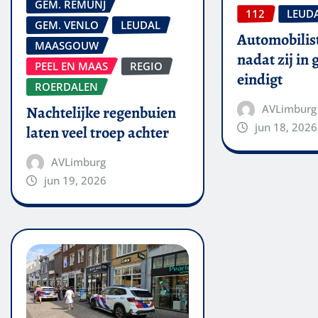
GEM. REMUNJ
112
LEUD
GEM. VENLO
LEUDAL
Automobilis
MAASGOUW
nadat zij in
PEEL EN MAAS
REGIO
eindigt
ROERDALEN
AVLimburg
Nachtelijke regenbuien
jun 18, 2026
laten veel troep achter
AVLimburg
jun 19, 2026