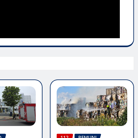
O
112
REMUNJ