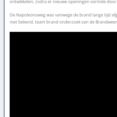
ontwikkelen, zodra er nieuwe openingen vormde door
De Napoleonsweg was vanwege de brand lange tijd afg
niet bekend, team brand onderzoek van de Brandweer 