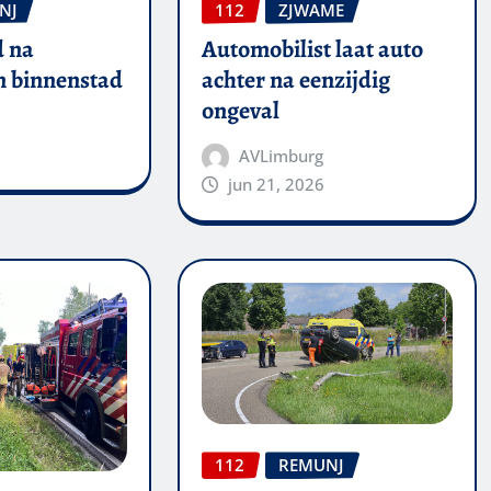
NJ
112
ZJWAME
 na
Automobilist laat auto
in binnenstad
achter na eenzijdig
ongeval
AVLimburg
jun 21, 2026
112
REMUNJ