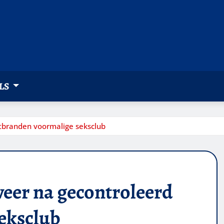
LS
tbranden voormalige seksclub
eer na gecontroleerd
eksclub