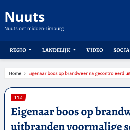
Ga
Nuuts
naar
de
inhoud
Nuuts oet midden-Limburg
REGIO
LANDELIJK
VIDEO
SOCIA
Home
Eigenaar boos op brandweer na gecontroleerd ui
112
Eigenaar boos op brandw
uitbranden voormalige s