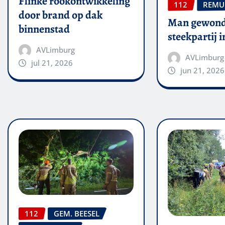
Flinke rookontwikkeling
112
REMU
door brand op dak
Man gewond
binnenstad
steekpartij 
AVLimburg
AVLimburg
jul 21, 2026
jun 21, 2026
112
GEM. BEESEL