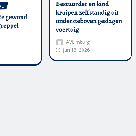
Bestuurder en kind
AL
kruipen zelfstandig uit
te gewond
ondersteboven geslagen
 greppel
voertuig
AVLimburg
jun 13, 2026