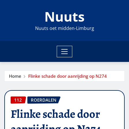
Ga
Nuuts
naar
de
inhoud
Nuuts oet midden-Limburg
Home
Flinke schade door aanrijding op N274
112
ROERDALEN
Flinke schade door
aanrijding op N274