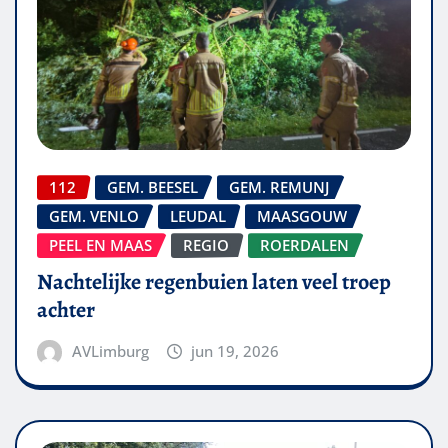
112
GEM. BEESEL
GEM. REMUNJ
GEM. VENLO
LEUDAL
MAASGOUW
PEEL EN MAAS
REGIO
ROERDALEN
Nachtelijke regenbuien laten veel troep
achter
AVLimburg
jun 19, 2026