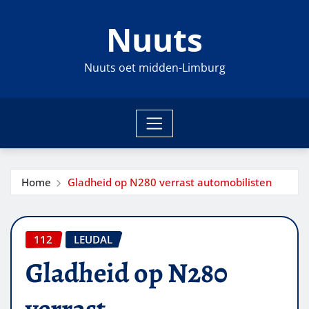
Ga
Nuuts
naar
de
inhoud
Nuuts oet midden-Limburg
Home
Gladheid op N280 verrast automobilisten
112
LEUDAL
Gladheid op N280
verrast