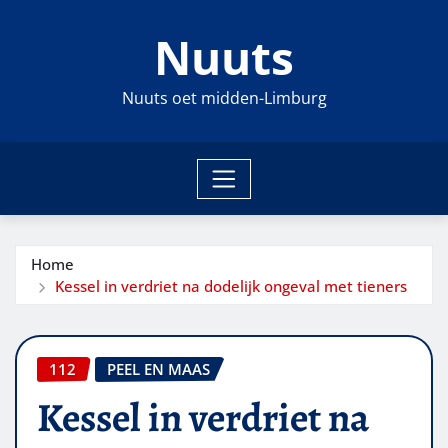
Ga
Nuuts
naar
de
inhoud
Nuuts oet midden-Limburg
Home
Kessel in verdriet na dodelijk ongeval met tieners
112
PEEL EN MAAS
Kessel in verdriet na