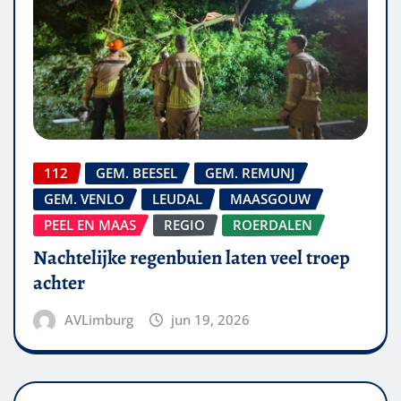
112
GEM. BEESEL
GEM. REMUNJ
GEM. VENLO
LEUDAL
MAASGOUW
PEEL EN MAAS
REGIO
ROERDALEN
Nachtelijke regenbuien laten veel troep
achter
AVLimburg
jun 19, 2026