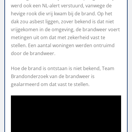
werd ook een NL-alert verstuurd, vanwege de
hevige rook die vrij kwam bij de brand. Op het
dak zou asbest liggen, zover bekend is dat niet
vrijgekomen in de omgeving, de brandweer voert
metingen uit om dat met zekerheid vast te
stellen. Een aantal woningen werden ontruimd
door de brandweer.
Hoe de brand is ontstaan is niet bekend, Team
Brandonderzoek van de brandweer is
gealarmeerd om dat vast te stellen.