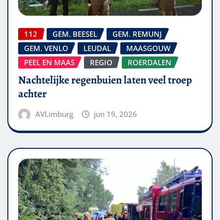
112
GEM. BEESEL
GEM. REMUNJ
GEM. VENLO
LEUDAL
MAASGOUW
PEEL EN MAAS
REGIO
ROERDALEN
Nachtelijke regenbuien laten veel troep
achter
AVLimburg
jun 19, 2026