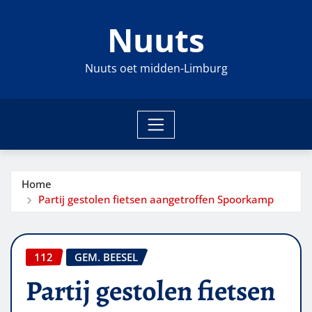
Ga
Nuuts
naar
de
inhoud
Nuuts oet midden-Limburg
Home
Partij gestolen fietsen aangetroffen Spoorkamp
112
GEM. BEESEL
Partij gestolen fietsen