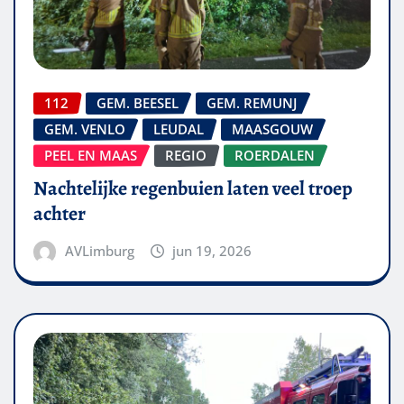
112
GEM. BEESEL
GEM. REMUNJ
GEM. VENLO
LEUDAL
MAASGOUW
PEEL EN MAAS
REGIO
ROERDALEN
Nachtelijke regenbuien laten veel troep
achter
AVLimburg
jun 19, 2026