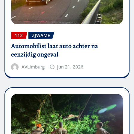
112
ZJWAME
Automobilist laat auto achter na
eenzijdig ongeval
AVLimburg
jun 21, 2026