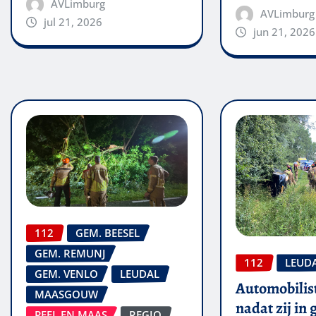
AVLimburg
AVLimburg
jul 21, 2026
jun 21, 2026
112
GEM. BEESEL
GEM. REMUNJ
112
LEUD
GEM. VENLO
LEUDAL
Automobilis
MAASGOUW
nadat zij in
PEEL EN MAAS
REGIO