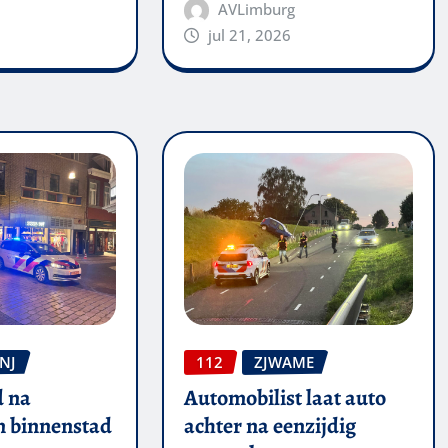
AVLimburg
jul 21, 2026
NJ
112
ZJWAME
 na
Automobilist laat auto
in binnenstad
achter na eenzijdig