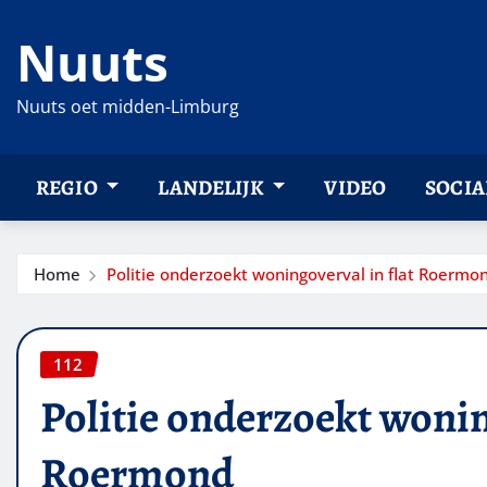
Ga
Nuuts
naar
de
inhoud
Nuuts oet midden-Limburg
REGIO
LANDELIJK
VIDEO
SOCIA
Home
Politie onderzoekt woningoverval in flat Roermo
112
Politie onderzoekt wonin
Roermond