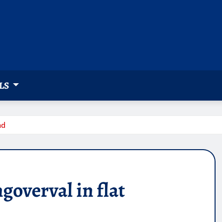
LS
nd
goverval in flat