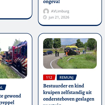
ongeval
AVLimburg
jun 21, 2026
112
REMUNJ
Bestuurder en kind
AL
kruipen zelfstandig uit
te gewond
ondersteboven geslagen
 greppel