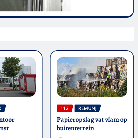
O
112
REMUNJ
ntoor
Papieropslag vat vlam op
nst
buitenterrein