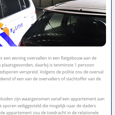
 een woning overvallen in een flatgebouw aan de
n plaatsgevonden, daarbij is tenminste 1 persoon
edsporen verspreid. Volgens de politie zou de overval
kend of een van de overvallers of slachtoffer van de
eluiden zijn waargenomen vanaf een appartement aan
k sporen veiliggesteld die mogelijk naar de daders
de appartement zou de toedracht in de relationele