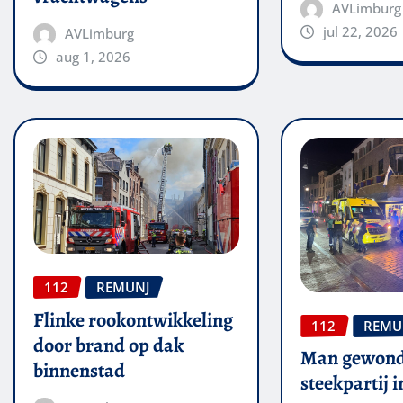
AVLimburg
jul 22, 2026
AVLimburg
aug 1, 2026
112
REMUNJ
Flinke rookontwikkeling
112
REMU
door brand op dak
Man gewond
binnenstad
steekpartij 