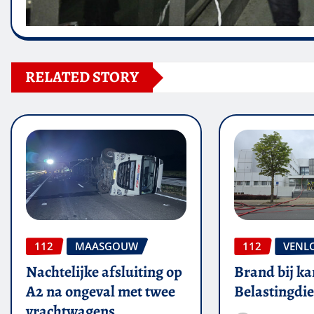
RELATED STORY
112
MAASGOUW
112
VENL
Nachtelijke afsluiting op
Brand bij ka
A2 na ongeval met twee
Belastingdie
vrachtwagens