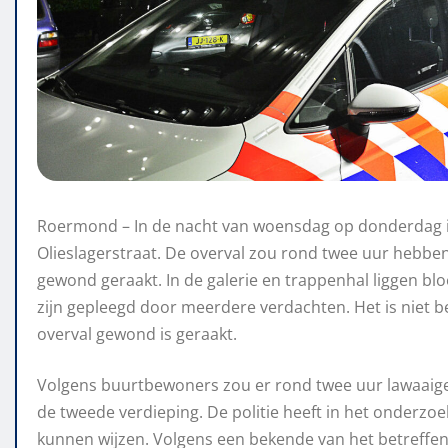
Roermond – In de nacht van woensdag op donderdag is
Olieslagerstraat. De overval zou rond twee uur hebbe
gewond geraakt. In de galerie en trappenhal liggen blo
zijn gepleegd door meerdere verdachten. Het is niet be
overval gewond is geraakt.
Volgens buurtbewoners zou er rond twee uur lawaaig
de tweede verdieping. De politie heeft in het onderzoe
kunnen wijzen. Volgens een bekende van het betreffen