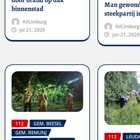
Man gewond
binnenstad
steekpartij 
AVLimburg
AVLimburg
jul 21, 2026
jun 21, 2026
112
GEM. BEESEL
GEM. REMUNJ
112
LEUD