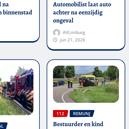
 na
Automobilist laat auto
in binnenstad
achter na eenzijdig
ongeval
AVLimburg
jun 21, 2026
112
REMUNJ
Bestuurder en kind
AL