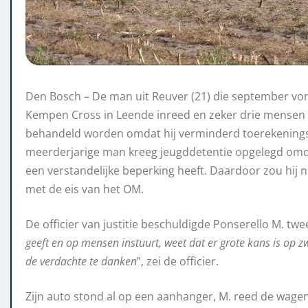
Den Bosch – De man uit Reuver (21) die september vor
Kempen Cross in Leende inreed en zeker drie mensen
behandeld worden omdat hij verminderd toerekeningsv
meerderjarige man kreeg jeugddetentie opgelegd omd
een verstandelijke beperking heeft. Daardoor zou hij nie
met de eis van het OM.
De officier van justitie beschuldigde Ponserello M. tw
geeft en op mensen instuurt, weet dat er grote kans is op z
de verdachte te danken
”, zei de officier.
Zijn auto stond al op een aanhanger, M. reed de wagen