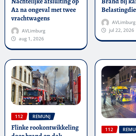
Nachtelijke afsluiting op
Brand bij ka
A2 na ongeval met twee
Belastingdie
vrachtwagens
AVLimburg
jul 22, 2026
AVLimburg
aug 1, 2026
112
REMUNJ
Flinke rookontwikkeling
112
REMU
door brand op dak