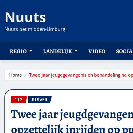
Ga
Nuuts
naar
de
inhoud
Nuuts oet midden-Limburg
REGIO
LANDELIJK
VIDEO
SOCIA
Home
Twee jaar jeugdgevangenis en behandeling na opze
112
RUIVER
Twee jaar jeugdgevangen
opzettelijk inrijden op p