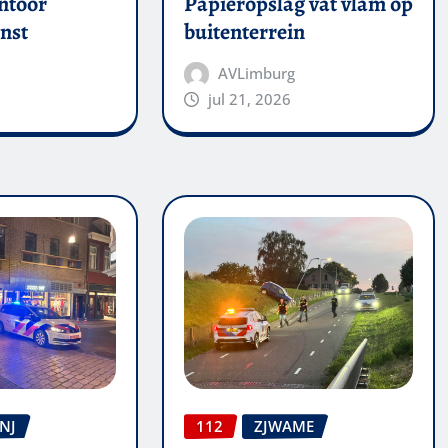
ntoor
Papieropslag vat vlam op
nst
buitenterrein
AVLimburg
jul 21, 2026
NJ
112
ZJWAME