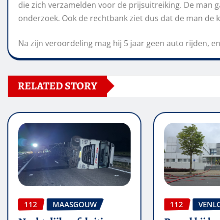
die zich verzamelden voor de prijsuitreiking. De man g
onderzoek. Ook de rechtbank ziet dus dat de man de 
Na zijn veroordeling mag hij 5 jaar geen auto rijden,
RELATED STORY
112
MAASGOUW
112
VENL