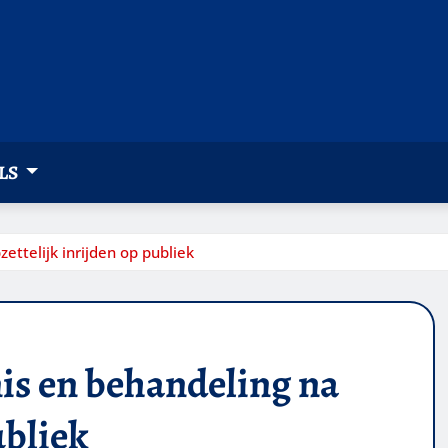
LS
ttelijk inrijden op publiek
is en behandeling na
ubliek