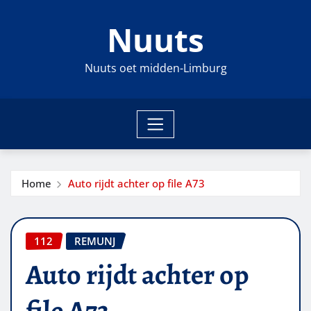
Ga
Nuuts
naar
de
inhoud
Nuuts oet midden-Limburg
Home
Auto rijdt achter op file A73
112
REMUNJ
Auto rijdt achter op
file A73