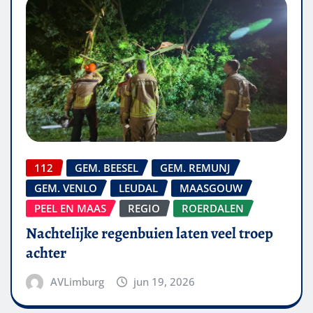
112
GEM. BEESEL
GEM. REMUNJ
GEM. VENLO
LEUDAL
MAASGOUW
PEEL EN MAAS
REGIO
ROERDALEN
Nachtelijke regenbuien laten veel troep
achter
AVLimburg
jun 19, 2026