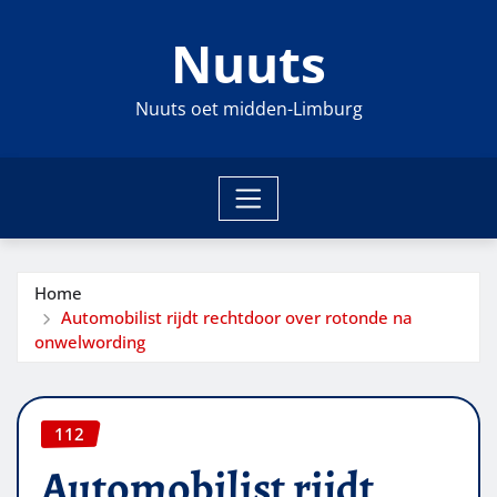
Ga
Nuuts
naar
de
inhoud
Nuuts oet midden-Limburg
Home
Automobilist rijdt rechtdoor over rotonde na
onwelwording
112
Automobilist rijdt