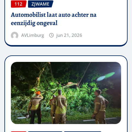
112
ZJWAME
Automobilist laat auto achter na
eenzijdig ongeval
AVLimburg
jun 21, 2026