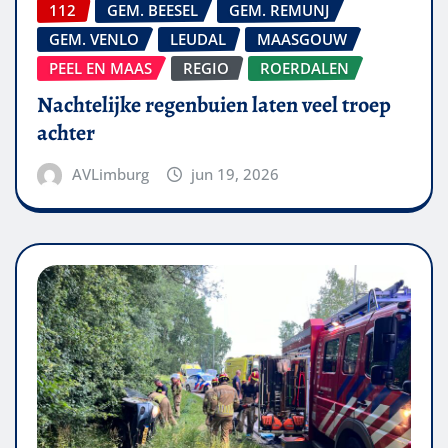
112
GEM. BEESEL
GEM. REMUNJ
GEM. VENLO
LEUDAL
MAASGOUW
PEEL EN MAAS
REGIO
ROERDALEN
Nachtelijke regenbuien laten veel troep
achter
AVLimburg
jun 19, 2026