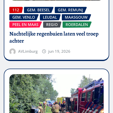
112
GEM. BEESEL
GEM. REMUNJ
GEM. VENLO
LEUDAL
MAASGOUW
PEEL EN MAAS
REGIO
ROERDALEN
Nachtelijke regenbuien laten veel troep
achter
AVLimburg
jun 19, 2026