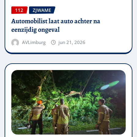
112
ZJWAME
Automobilist laat auto achter na
eenzijdig ongeval
AVLimburg
jun 21, 2026