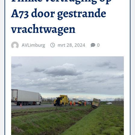
A73 door gestrande
vrachtwagen
AVLimburg
mrt 28, 2024
0