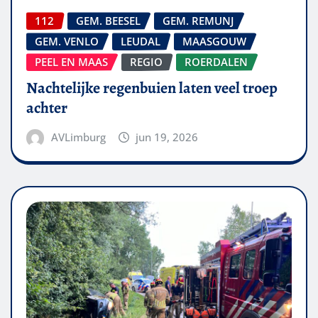
112
GEM. BEESEL
GEM. REMUNJ
GEM. VENLO
LEUDAL
MAASGOUW
PEEL EN MAAS
REGIO
ROERDALEN
Nachtelijke regenbuien laten veel troep
achter
AVLimburg
jun 19, 2026