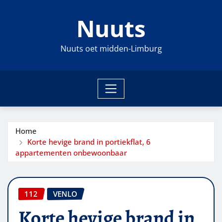
Ga
Nuuts
naar
de
inhoud
Nuuts oet midden-Limburg
Home
Korte hevige brand in portiekflat, 6
appartementen onbewoonbaar
112
VENLO
Korte hevige brand in