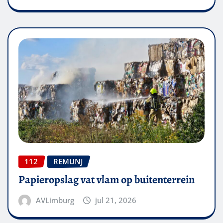
112
REMUNJ
Papieropslag vat vlam op buitenterrein
AVLimburg
jul 21, 2026