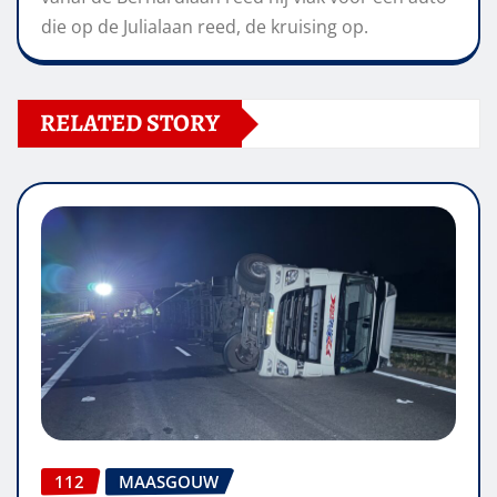
die op de Julialaan reed, de kruising op.
RELATED STORY
112
MAASGOUW