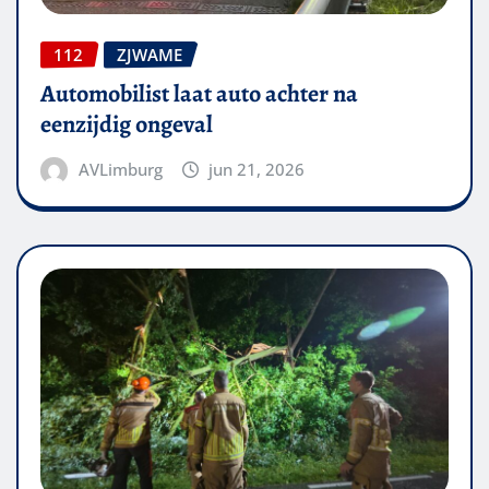
112
ZJWAME
Automobilist laat auto achter na
eenzijdig ongeval
AVLimburg
jun 21, 2026