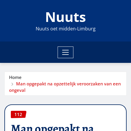
Ga
Nuuts
naar
de
inhoud
Nuuts oet midden-Limburg
Home
Man opgepakt na opzettelijk veroorzaken van een
ongeval
112
Man opgepakt na