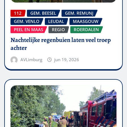
112
GEM. BEESEL
GEM. REMUNJ
GEM. VENLO
LEUDAL
MAASGOUW
PEEL EN MAAS
REGIO
ROERDALEN
Nachtelijke regenbuien laten veel troep
achter
AVLimburg
jun 19, 2026