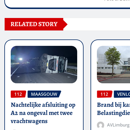
RELATED STORY
112
MAASGOUW
112
VENL
Nachtelijke afsluiting op
Brand bij ka
A2 na ongeval met twee
Belastingdie
vrachtwagens
AVLimburg