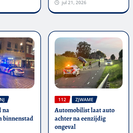
jul 21, 2026
NJ
112
ZJWAME
 na
Automobilist laat auto
in binnenstad
achter na eenzijdig
ongeval