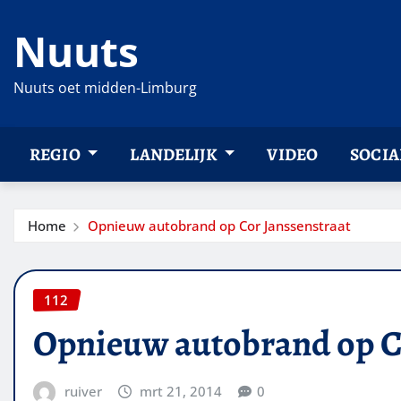
Ga
Nuuts
naar
de
inhoud
Nuuts oet midden-Limburg
REGIO
LANDELIJK
VIDEO
SOCIA
Home
Opnieuw autobrand op Cor Janssenstraat
112
Opnieuw autobrand op Co
ruiver
mrt 21, 2014
0