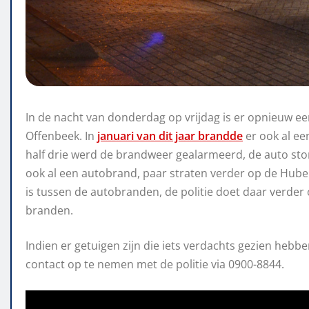
In de nacht van donderdag op vrijdag is er opnieuw ee
Offenbeek. In
januari van dit jaar brandde
er ook al ee
half drie werd de brandweer gealarmeerd, de auto stond
ook al een autobrand, paar straten verder op de Huber
is tussen de autobranden, de politie doet daar verde
branden.
Indien er getuigen zijn die iets verdachts gezien hebb
contact op te nemen met de politie via 0900-8844.