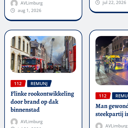
jul 22, 2026
AVLimburg
aug 1, 2026
112
REMUNJ
Flinke rookontwikkeling
112
REMU
door brand op dak
Man gewond
binnenstad
steekpartij 
AVLimburg
AVLimburg