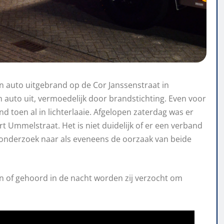
n auto uitgebrand op de Cor Janssenstraat in
n auto uit, vermoedelijk door brandstichting. Even voor
 toen al in lichterlaaie. Afgelopen zaterdag was er
t Ummelstraat. Het is niet duidelijk of er een verband
r onderzoek naar als eveneens de oorzaak van beide
en of gehoord in de nacht worden zij verzocht om