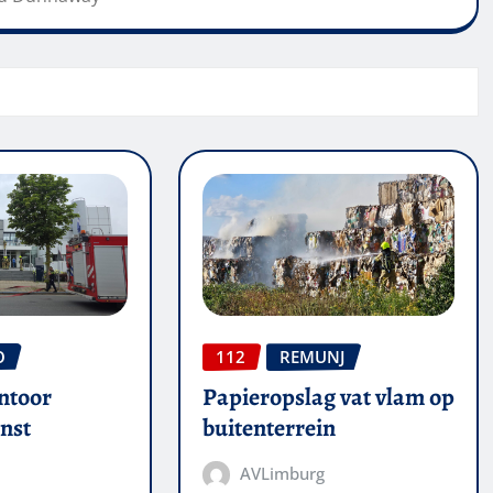
O
112
REMUNJ
ntoor
Papieropslag vat vlam op
nst
buitenterrein
AVLimburg