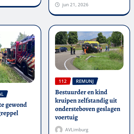
jun 21, 2026
112
REMUNJ
Bestuurder en kind
AL
kruipen zelfstandig uit
te gewond
ondersteboven geslagen
 greppel
voertuig
AVLimburg