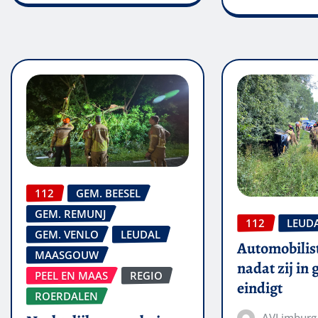
112
GEM. BEESEL
GEM. REMUNJ
112
LEUD
GEM. VENLO
LEUDAL
Automobilis
MAASGOUW
nadat zij in
PEEL EN MAAS
REGIO
eindigt
ROERDALEN
AVLimburg