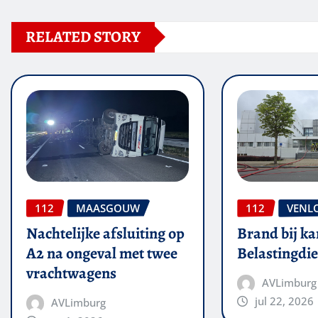
RELATED STORY
112
MAASGOUW
112
VENL
Nachtelijke afsluiting op
Brand bij ka
A2 na ongeval met twee
Belastingdie
vrachtwagens
AVLimburg
jul 22, 2026
AVLimburg