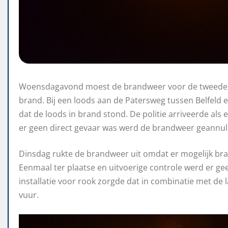
Woensdagavond moest de brandweer voor de tweede k
brand. Bij een loods aan de Patersweg tussen Belfeld
dat de loods in brand stond. De politie arriveerde als
er geen direct gevaar was werd de brandweer geannule
Dinsdag rukte de brandweer uit omdat er mogelijk bra
Eenmaal ter plaatse en uitvoerige controle werd er ge
installatie voor rook zorgde dat in combinatie met d
vuur.