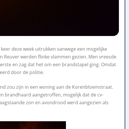
eer deze week uitrukken vanwege een mogelijke
 en Reuver werden flinke vlammen gezien. Men vreesde
 eerste en zag dat het om een brandstapel ging. Omdat
erd door de politie.
nd zou zijn in een woning aan de Korenbloemstraat.
en brandhaard aangetroffen, mogelijk dat de cv-
e laagstaande zon en avondrood werd aangezien als