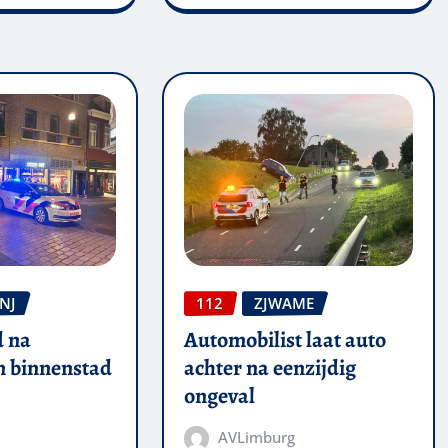
NJ
112
ZJWAME
 na
Automobilist laat auto
in binnenstad
achter na eenzijdig
ongeval
AVLimburg