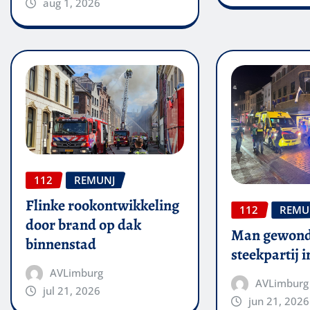
aug 1, 2026
112
REMUNJ
Flinke rookontwikkeling
112
REMU
door brand op dak
Man gewond
binnenstad
steekpartij 
AVLimburg
AVLimburg
jul 21, 2026
jun 21, 2026