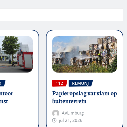
O
112
REMUNJ
ntoor
Papieropslag vat vlam op
nst
buitenterrein
AVLimburg
jul 21, 2026