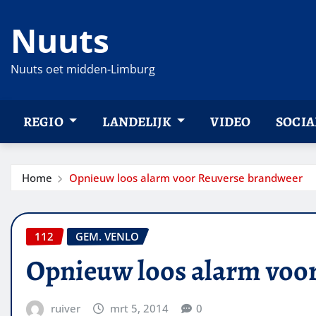
Ga
Nuuts
naar
de
inhoud
Nuuts oet midden-Limburg
REGIO
LANDELIJK
VIDEO
SOCIA
Home
Opnieuw loos alarm voor Reuverse brandweer
112
GEM. VENLO
Opnieuw loos alarm voo
ruiver
mrt 5, 2014
0