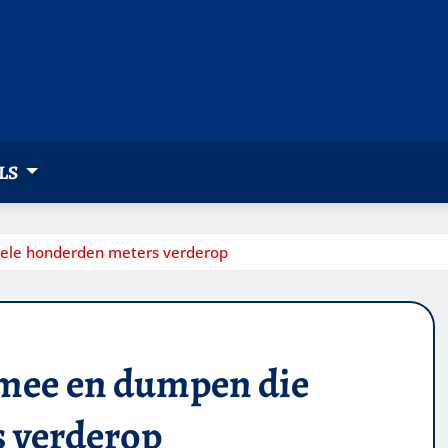
LS
ele honderden meters verderop
 mee en dumpen die
s verderop