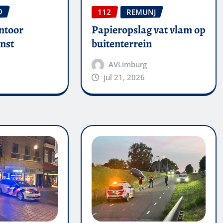
O
112
REMUNJ
ntoor
Papieropslag vat vlam op
nst
buitenterrein
AVLimburg
jul 21, 2026