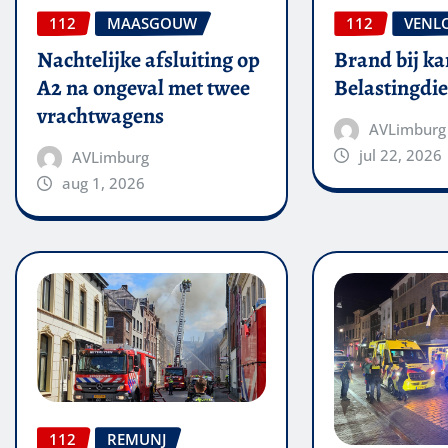
112
MAASGOUW
112
VENL
Nachtelijke afsluiting op
Brand bij ka
A2 na ongeval met twee
Belastingdie
vrachtwagens
AVLimburg
jul 22, 2026
AVLimburg
aug 1, 2026
112
REMUNJ