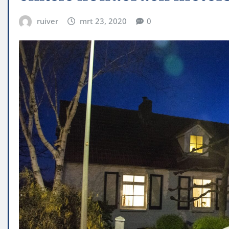
ruiver
mrt 23, 2020
0