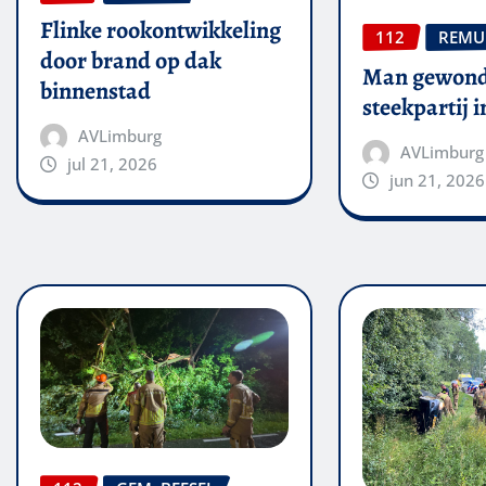
Flinke rookontwikkeling
112
REMU
door brand op dak
Man gewond
binnenstad
steekpartij 
AVLimburg
AVLimburg
jul 21, 2026
jun 21, 2026