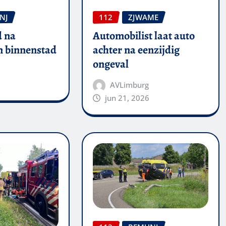
NJ
112
ZJWAME
 na
Automobilist laat auto
in binnenstad
achter na eenzijdig
ongeval
AVLimburg
jun 21, 2026