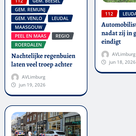
112
GEM. BEESEL
GEM. REMUNJ
112
LEUD
GEM. VENLO
LEUDAL
Automobilis
MAASGOUW
nadat zij in
PEEL EN MAAS
REGIO
eindigt
ROERDALEN
AVLimburg
Nachtelijke regenbuien
jun 18, 2026
laten veel troep achter
AVLimburg
jun 19, 2026