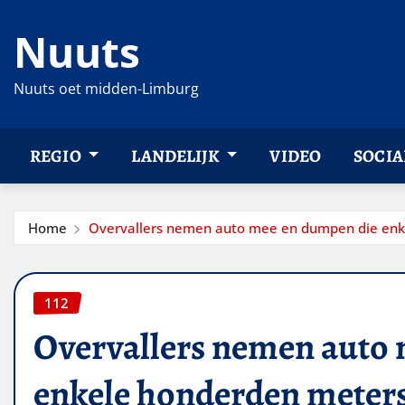
Ga
Nuuts
naar
de
inhoud
Nuuts oet midden-Limburg
REGIO
LANDELIJK
VIDEO
SOCIA
Home
Overvallers nemen auto mee en dumpen die enk
112
Overvallers nemen auto
enkele honderden meter