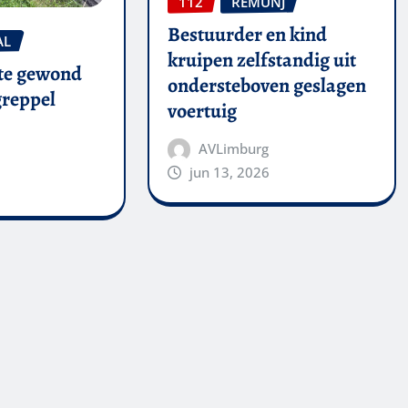
112
REMUNJ
Bestuurder en kind
AL
kruipen zelfstandig uit
te gewond
ondersteboven geslagen
 greppel
voertuig
AVLimburg
jun 13, 2026