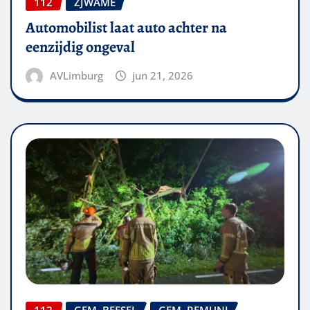
112
ZJWAME
Automobilist laat auto achter na
eenzijdig ongeval
AVLimburg
jun 21, 2026
112
GEM. BEESEL
GEM. REMUNJ