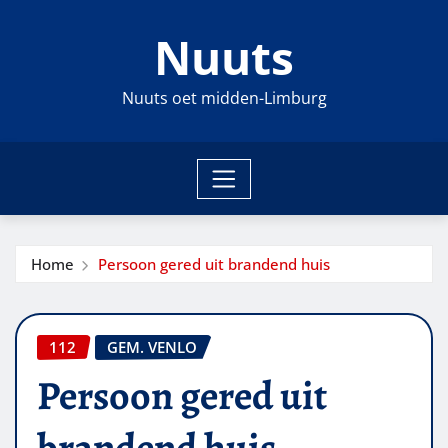
Ga
Nuuts
naar
de
inhoud
Nuuts oet midden-Limburg
Home
Persoon gered uit brandend huis
112
GEM. VENLO
Persoon gered uit
brandend huis