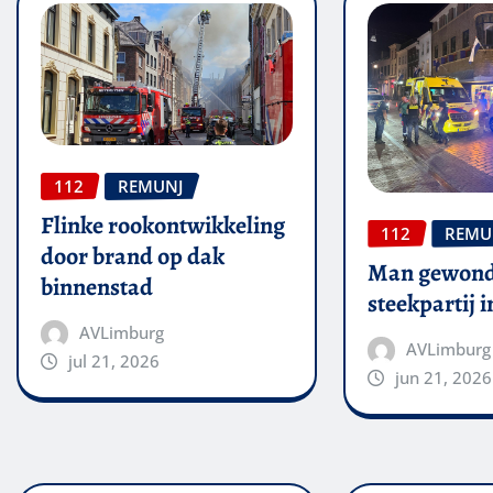
112
REMUNJ
Flinke rookontwikkeling
112
REMU
door brand op dak
Man gewond
binnenstad
steekpartij 
AVLimburg
AVLimburg
jul 21, 2026
jun 21, 2026