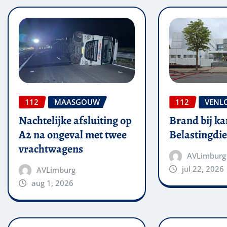
112
MAASGOUW
112
VENL
Nachtelijke afsluiting op
Brand bij ka
A2 na ongeval met twee
Belastingdie
vrachtwagens
AVLimburg
jul 22, 2026
AVLimburg
aug 1, 2026