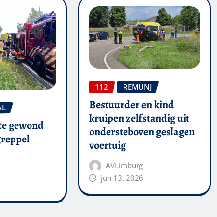
112
REMUNJ
Bestuurder en kind
AL
kruipen zelfstandig uit
te gewond
ondersteboven geslagen
 greppel
voertuig
AVLimburg
jun 13, 2026