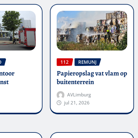
O
112
REMUNJ
ntoor
Papieropslag vat vlam op
nst
buitenterrein
AVLimburg
jul 21, 2026