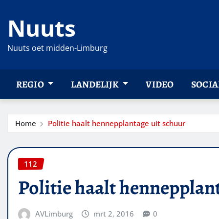
Ga
Nuuts
naar
de
inhoud
Nuuts oet midden-Limburg
REGIO
LANDELIJK
VIDEO
SOCIA
Home
Politie haalt hennepplantage uit schuur
112
Politie haalt hennepplan
AVLimburg
mrt 2, 2016
0