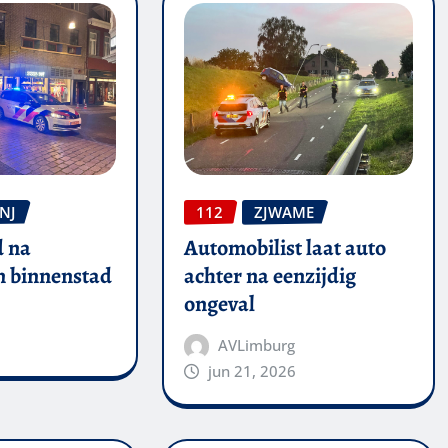
NJ
112
ZJWAME
 na
Automobilist laat auto
in binnenstad
achter na eenzijdig
ongeval
AVLimburg
jun 21, 2026