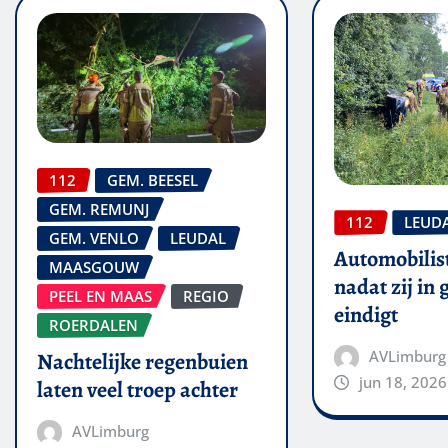
112
GEM. BEESEL
GEM. REMUNJ
112
LEUD
GEM. VENLO
LEUDAL
Automobilis
MAASGOUW
nadat zij in
PEEL EN MAAS
REGIO
eindigt
ROERDALEN
AVLimburg
Nachtelijke regenbuien
jun 18, 2026
laten veel troep achter
AVLimburg