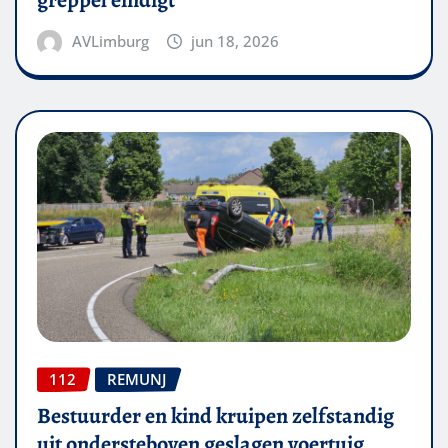
greppel eindigt
AVLimburg
jun 18, 2026
112
REMUNJ
Bestuurder en kind kruipen zelfstandig
uit ondersteboven geslagen voertuig