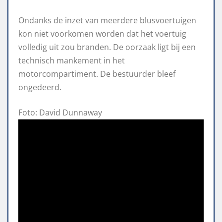
Ondanks de inzet van meerdere blusvoertuigen
kon niet voorkomen worden dat het voertuig
volledig uit zou branden. De oorzaak ligt bij een
technisch mankement in het
motorcompartiment. De bestuurder bleef
ongedeerd.
Foto: David Dunnaway