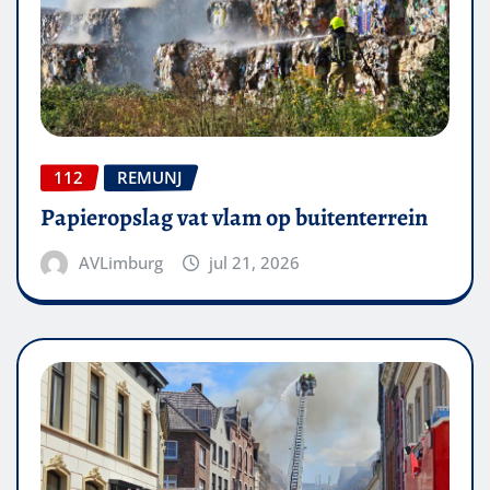
112
REMUNJ
Papieropslag vat vlam op buitenterrein
AVLimburg
jul 21, 2026