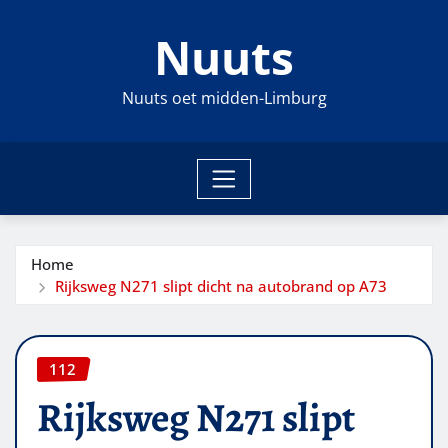
Ga
Nuuts
naar
de
inhoud
Nuuts oet midden-Limburg
Home
Rijksweg N271 slipt dicht na autobrand op A73
112
Rijksweg N271 slipt