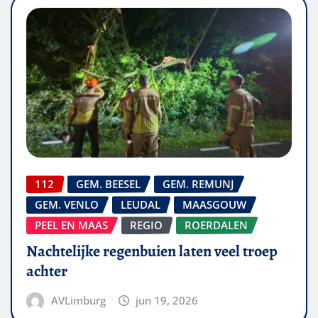
112
GEM. BEESEL
GEM. REMUNJ
GEM. VENLO
LEUDAL
MAASGOUW
PEEL EN MAAS
REGIO
ROERDALEN
Nachtelijke regenbuien laten veel troep
achter
AVLimburg
jun 19, 2026