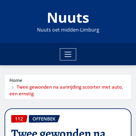
Ga
Nuuts
naar
de
inhoud
Nuuts oet midden-Limburg
Home
Twee gewonden na aanrijding scoorter met auto,
een ernstig
112
OFFENBEK
Twee gewonden na