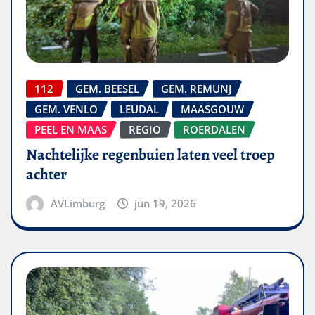
112
GEM. BEESEL
GEM. REMUNJ
GEM. VENLO
LEUDAL
MAASGOUW
PEEL EN MAAS
REGIO
ROERDALEN
Nachtelijke regenbuien laten veel troep
achter
AVLimburg
jun 19, 2026