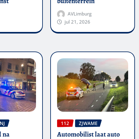
nst
buitenterrein
AVLimburg
jul 21, 2026
NJ
112
ZJWAME
 na
Automobilist laat auto