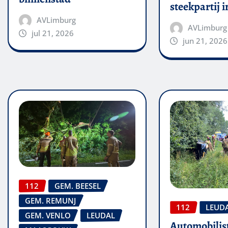
steekpartij 
AVLimburg
AVLimburg
jul 21, 2026
jun 21, 2026
112
GEM. BEESEL
GEM. REMUNJ
112
LEUD
GEM. VENLO
LEUDAL
Automobilis