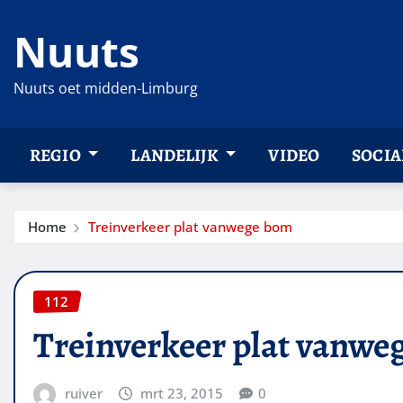
Ga
Nuuts
naar
de
inhoud
Nuuts oet midden-Limburg
REGIO
LANDELIJK
VIDEO
SOCIA
Home
Treinverkeer plat vanwege bom
112
Treinverkeer plat vanwe
ruiver
mrt 23, 2015
0