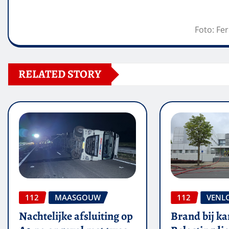
Foto: Fe
RELATED STORY
112
MAASGOUW
112
VENL
Nachtelijke afsluiting op
Brand bij ka