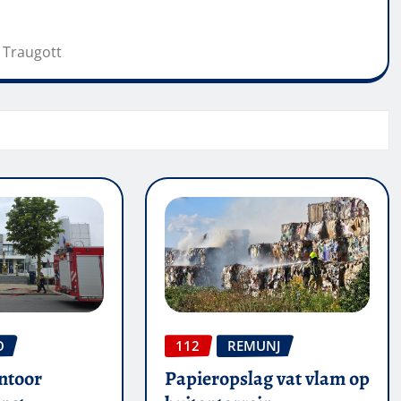
r Traugott
O
112
REMUNJ
ntoor
Papieropslag vat vlam op