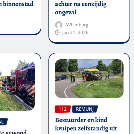
in binnenstad
achter na eenzijdig
ongeval
AVLimburg
jun 21, 2026
112
REMUNJ
Bestuurder en kind
AL
kruipen zelfstandig uit
te gewond