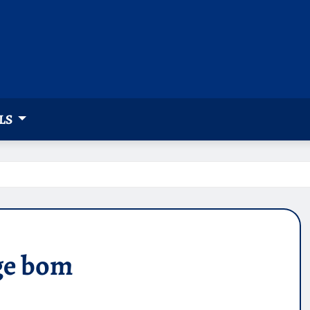
LS
ge bom