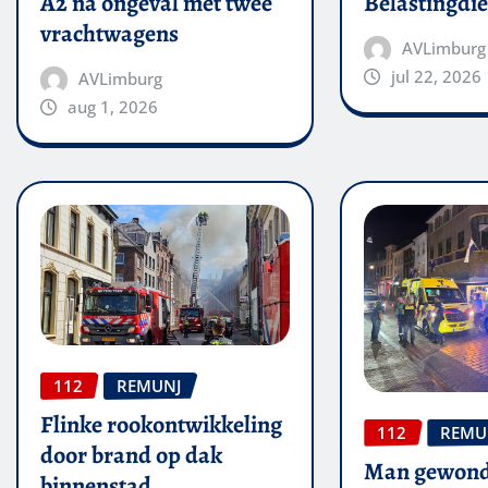
A2 na ongeval met twee
Belastingdie
vrachtwagens
AVLimburg
jul 22, 2026
AVLimburg
aug 1, 2026
112
REMUNJ
Flinke rookontwikkeling
112
REMU
door brand op dak
Man gewond
binnenstad