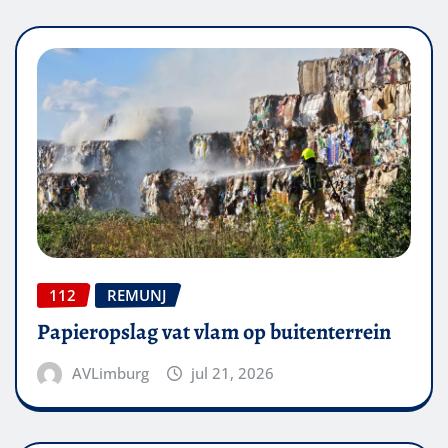
112
REMUNJ
Papieropslag vat vlam op buitenterrein
AVLimburg
jul 21, 2026