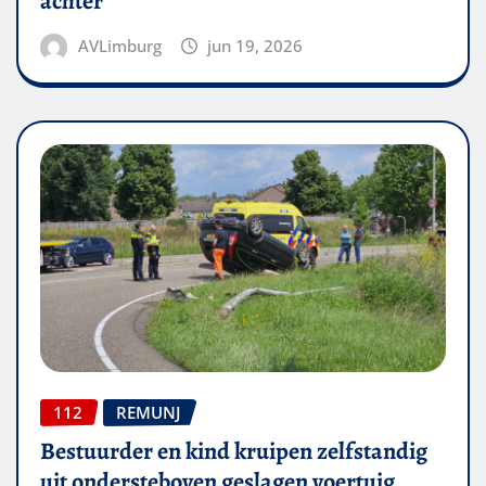
achter
AVLimburg
jun 19, 2026
112
REMUNJ
Bestuurder en kind kruipen zelfstandig
uit ondersteboven geslagen voertuig