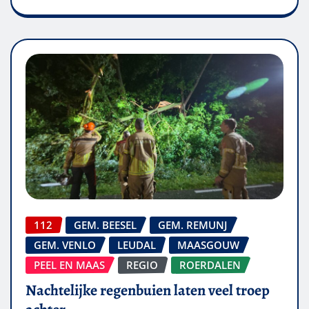
112
GEM. BEESEL
GEM. REMUNJ
GEM. VENLO
LEUDAL
MAASGOUW
PEEL EN MAAS
REGIO
ROERDALEN
Nachtelijke regenbuien laten veel troep