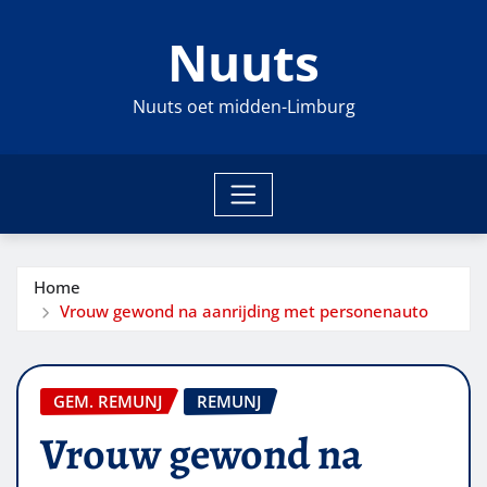
Ga
Nuuts
naar
de
inhoud
Nuuts oet midden-Limburg
Home
Vrouw gewond na aanrijding met personenauto
GEM. REMUNJ
REMUNJ
Vrouw gewond na