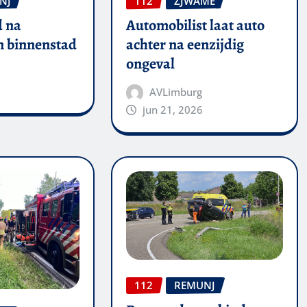
NJ
112
ZJWAME
 na
Automobilist laat auto
in binnenstad
achter na eenzijdig
ongeval
AVLimburg
jun 21, 2026
112
REMUNJ