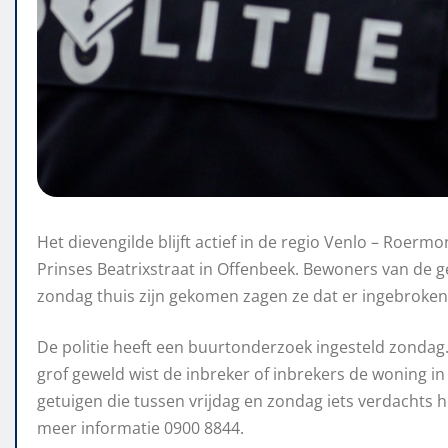
Het dievengilde blijft actief in de regio Venlo – Roe
Prinses Beatrixstraat in Offenbeek. Bewoners van de
zondag thuis zijn gekomen zagen ze dat er ingebroken
De politie heeft een buurtonderzoek ingesteld zondag.
grof geweld wist de inbreker of inbrekers de woning in
getuigen die tussen vrijdag en zondag iets verdachts h
meer informatie 0900 8844.