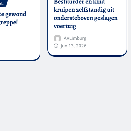
Bestuurder en kind
AL
kruipen zelfstandig uit
te gewond
ondersteboven geslagen
 greppel
voertuig
AVLimburg
jun 13, 2026