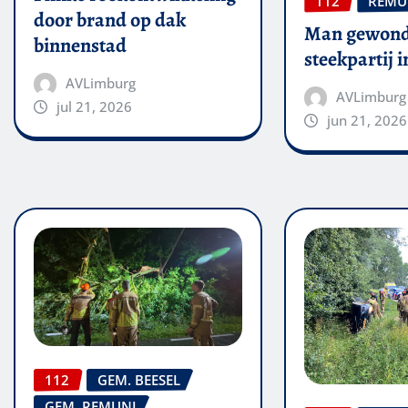
112
REMU
door brand op dak
Man gewond
binnenstad
steekpartij 
AVLimburg
AVLimburg
jul 21, 2026
jun 21, 2026
112
GEM. BEESEL
GEM. REMUNJ