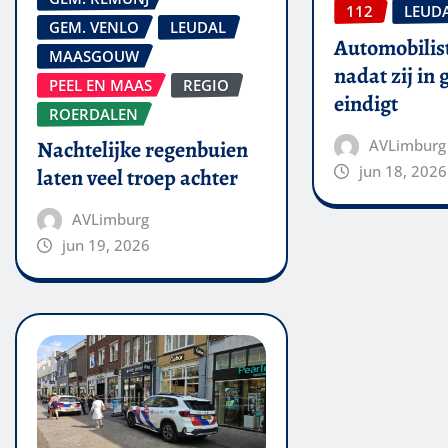
112
LEUD
GEM. VENLO
LEUDAL
Automobilis
MAASGOUW
nadat zij in
PEEL EN MAAS
REGIO
eindigt
ROERDALEN
AVLimburg
Nachtelijke regenbuien
jun 18, 2026
laten veel troep achter
AVLimburg
jun 19, 2026