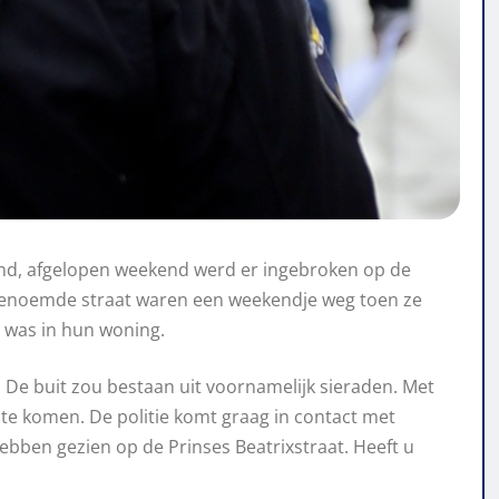
rmond, afgelopen weekend werd er ingebroken op de
 genoemde straat waren een weekendje weg toen ze
 was in hun woning.
 De buit zou bestaan uit voornamelijk sieraden. Met
 te komen. De politie komt graag in contact met
ebben gezien op de Prinses Beatrixstraat. Heeft u