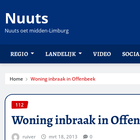
Ga
Nuuts
naar
de
inhoud
Nuuts oet midden-Limburg
REGIO
LANDELIJK
VIDEO
SOCIA
Home
Woning inbraak in Offenbeek
112
Woning inbraak in Offe
ruiver
mrt 18, 2013
0