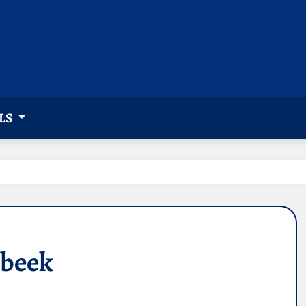
LS
nbeek