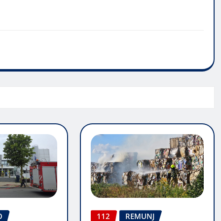
O
112
REMUNJ