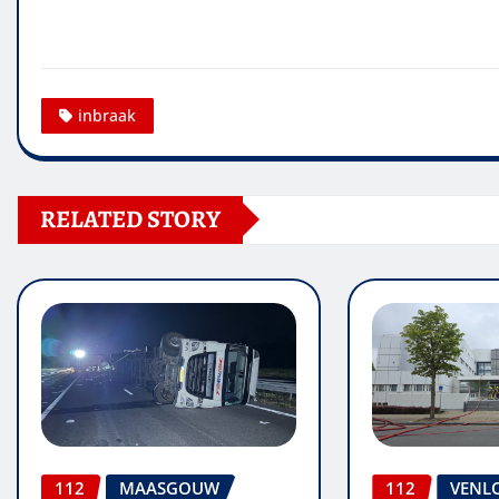
inbraak
RELATED STORY
112
MAASGOUW
112
VENL