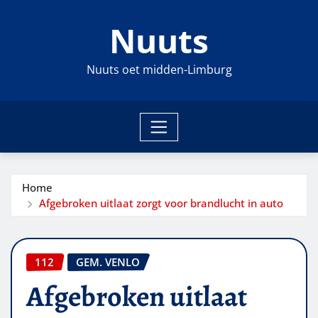
Ga
Nuuts
naar
de
inhoud
Nuuts oet midden-Limburg
Home
Afgebroken uitlaat zorgt voor brandlucht in auto
112
GEM. VENLO
Afgebroken uitlaat