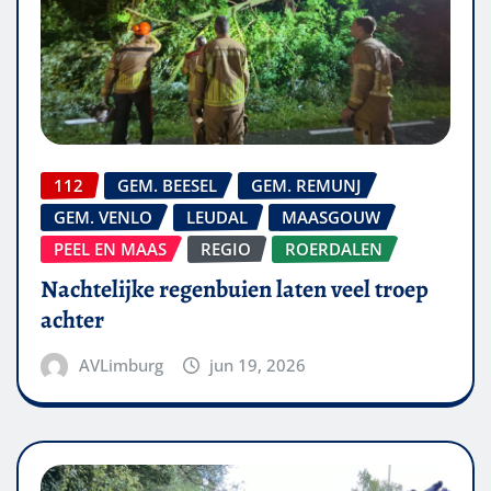
112
GEM. BEESEL
GEM. REMUNJ
GEM. VENLO
LEUDAL
MAASGOUW
PEEL EN MAAS
REGIO
ROERDALEN
Nachtelijke regenbuien laten veel troep
achter
AVLimburg
jun 19, 2026