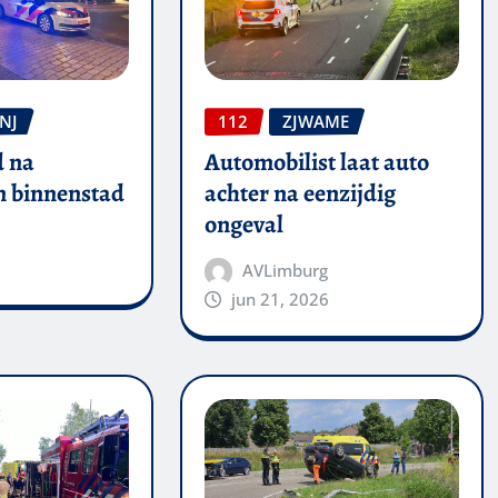
NJ
112
ZJWAME
 na
Automobilist laat auto
in binnenstad
achter na eenzijdig
ongeval
AVLimburg
jun 21, 2026