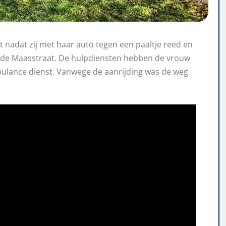
nadat zij met haar auto tegen een paaltje reed en
p de Maasstraat. De hulpdiensten hebben de vrouw
bulance dienst. Vanwege de aanrijding was de weg