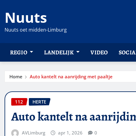
Ga
Nuuts
naar
de
inhoud
Nuuts oet midden-Limburg
REGIO
LANDELIJK
VIDEO
SOCIA
Home
Auto kantelt na aanrijding met paaltje
112
HERTE
Auto kantelt na aanrijdin
AVLimburg
apr 1, 2026
0