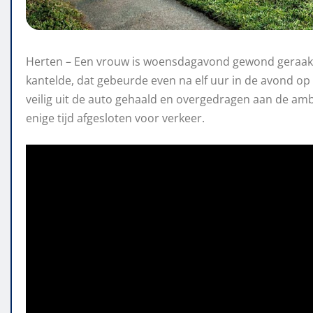
Herten – Een vrouw is woensdagavond gewond geraakt 
kantelde, dat gebeurde even na elf uur in de avond o
veilig uit de auto gehaald en overgedragen aan de am
enige tijd afgesloten voor verkeer.