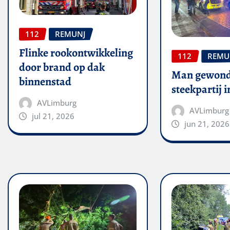
112
REMUNJ
Flinke rookontwikkeling
112
REMU
door brand op dak
Man gewond
binnenstad
steekpartij 
AVLimburg
AVLimburg
jul 21, 2026
jun 21, 2026