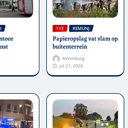
O
112
REMUNJ
ntoor
Papieropslag vat vlam op
nst
buitenterrein
AVLimburg
jul 21, 2026