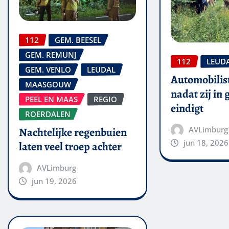
112
GEM. BEESEL
GEM. REMUNJ
112
LEUD
GEM. VENLO
LEUDAL
Automobilis
MAASGOUW
nadat zij in
PEEL EN MAAS
REGIO
eindigt
ROERDALEN
AVLimburg
Nachtelijke regenbuien
jun 18, 2026
laten veel troep achter
AVLimburg
jun 19, 2026