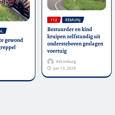
112
REMUNJ
Bestuurder en kind
AL
kruipen zelfstandig uit
te gewond
ondersteboven geslagen
 greppel
voertuig
AVLimburg
jun 13, 2026