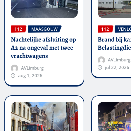
112
MAASGOUW
112
VENL
Nachtelijke afsluiting op
Brand bij ka
A2 na ongeval met twee
Belastingdie
vrachtwagens
AVLimburg
jul 22, 2026
AVLimburg
aug 1, 2026