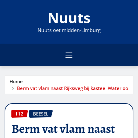
Ga
Nuuts
naar
de
inhoud
Nuuts oet midden-Limburg
Home
Berm vat vlam naast Rijksweg bij kasteel Waterloo
112
BEESEL
Berm vat vlam naast