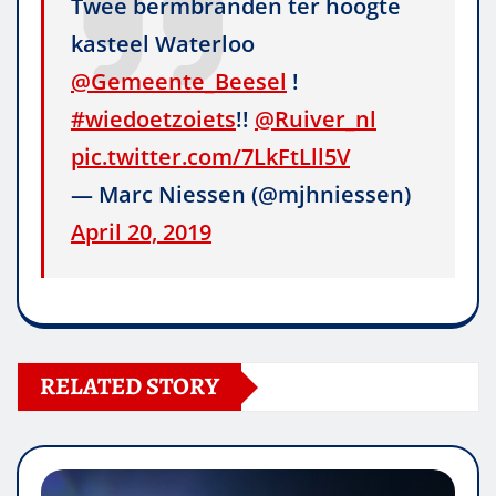
Twee bermbranden ter hoogte
kasteel Waterloo
@Gemeente_Beesel
!
#wiedoetzoiets
!!
@Ruiver_nl
pic.twitter.com/7LkFtLll5V
— Marc Niessen (@mjhniessen)
April 20, 2019
RELATED STORY