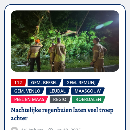
112
GEM. BEESEL
GEM. REMUNJ
GEM. VENLO
LEUDAL
MAASGOUW
PEEL EN MAAS
REGIO
ROERDALEN
Nachtelijke regenbuien laten veel troep
achter
AVLimburg
jun 19, 2026